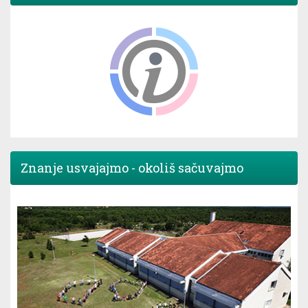
Znanje usvajajmo - okoliš sačuvajmo