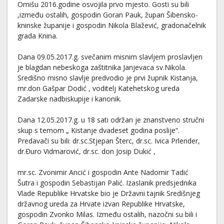
Omišu 2016.godine osvojila prvo mjesto. Gosti su bili
,između ostalih, gospodin Goran Pauk, župan Šibensko-
kninske županije i gospodin Nikola Blažević, gradonačelnik
grada Knina.
Dana 09.05.2017.g. svečanim misnim slavljem proslavljen
je blagdan nebeskoga zaštitnika Janjevaca sv.Nikola.
Središno misno slavlje predvodio je prvi župnik Kistanja,
mr.don Gašpar Dodić , voditelj Katehetskog ureda
Zadarske nadbiskupije i kanonik.
Dana 12.05.2017.g. u 18 sati održan je znanstveno stručni
skup s temom „ Kistanje dvadeset godina poslije“.
Predavači su bili: dr.sc.Stjepan Šterc, dr.sc. Ivica Prlender,
dr.Đuro Vidmarović, dr.sc. don Josip Dukić ,
mr.sc. Zvonimir Ancić i gospodin Ante Nadomir Tadić
Šutra i gospodin Sebastijan Palić. Izaslanik predsjednika
Vlade Republike Hrvatske bio je Državni tajnik Središnjeg
državnog ureda za Hrvate izvan Republike Hrvatske,
gospodin Zvonko Milas. Između ostalih, nazočni su bili i