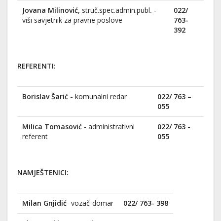
Jovana Milinović,
struč.spec.admin.publ
.
-
022/
viši savjetnik za pravne poslove
763-
392
REFERENTI:
Borislav Šarić -
komunalni redar
022/ 763 –
055
Milica Tomasović
- administrativni
022/ 763 -
referent
055
NAMJEŠTENICI:
Milan Gnjidić
- vozač-domar
022/ 763- 398