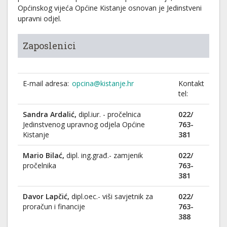
Općinskog vijeća Općine Kistanje osnovan je Jedinstveni
upravni odjel.
Zaposlenici
E-mail adresa:
opcina@kistanje.hr
Kontakt
tel:
Sandra Ardalić,
dipl.iur. - pročelnica
022/
Jedinstvenog upravnog odjela Općine
763-
Kistanje
381
Mario Bilać,
dipl. ing.građ.- zamjenik
022/
pročelnika
763-
381
Davor Lapčić,
dipl.oec.- viši savjetnik za
022/
proračun i financije
763-
388