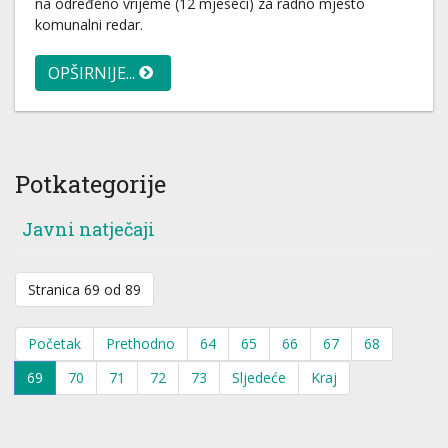
na određeno vrijeme (12 mjeseci) za radno mjesto
komunalni redar.
OPŠIRNIJE...
Potkategorije
Javni natječaji
Stranica 69 od 89
Početak
Prethodno
64
65
66
67
68
69
70
71
72
73
Sljedeće
Kraj