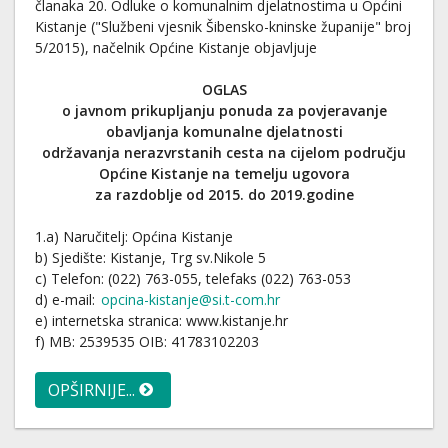
članaka 20. Odluke o komunalnim djelatnostima u Općini
Kistanje ("Službeni vjesnik Šibensko-kninske županije" broj
5/2015), načelnik Općine Kistanje objavljuje
OGLAS
o javnom prikupljanju ponuda za povjeravanje
obavljanja komunalne djelatnosti
održavanja nerazvrstanih cesta na cijelom području
Općine Kistanje na temelju ugovora
za razdoblje od 2015. do 2019.godine
1.a) Naručitelj: Općina Kistanje
b) Sjedište: Kistanje, Trg sv.Nikole 5
c) Telefon: (022) 763-055, telefaks (022) 763-053
d) e-mail:
opcina-kistanje@si.t-com.hr
e) internetska stranica: www.kistanje.hr
f) MB: 2539535 OIB: 41783102203
OPŠIRNIJE...