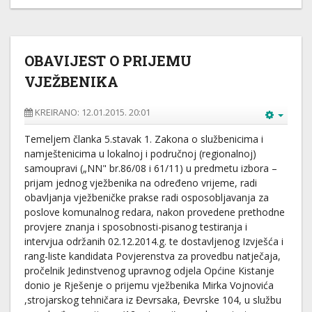
OBAVIJEST O PRIJEMU
VJEŽBENIKA
KREIRANO: 12.01.2015. 20:01
Temeljem članka 5.stavak 1. Zakona o službenicima i
namještenicima u lokalnoj i područnoj (regionalnoj)
samoupravi („NN" br.86/08 i 61/11) u predmetu izbora –
prijam jednog vježbenika na određeno vrijeme, radi
obavljanja vježbeničke prakse radi osposobljavanja za
poslove komunalnog redara, nakon provedene prethodne
provjere znanja i sposobnosti-pisanog testiranja i
intervjua održanih 02.12.2014.g. te dostavljenog Izvješća i
rang-liste kandidata Povjerenstva za provedbu natječaja,
pročelnik Jedinstvenog upravnog odjela Općine Kistanje
donio je Rješenje o prijemu vježbenika Mirka Vojnovića
,strojarskog tehničara iz Đevrsaka, Đevrske 104, u službu