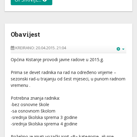
Obavijest
KREIRANO: 20.04.2015. 21:04
Općina Kistanje provodi javne radove u 2015.g.
Prima se devet radnika na rad na određeno vrijeme –
sezonski rad-u trajanju od šest mjeseci, u punom radnom
vremenu .
Potrebna znanja radnika:
-bez osnovne škole
-sa osnovnom školom
-srednja školska sprema 3 godine
-srednja školska sprema 4 godine
Poželjno je imati vozački ispit «B» kategorije, ali nije