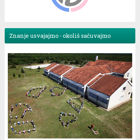
Znanje usvajajmo - okoliš sačuvajmo