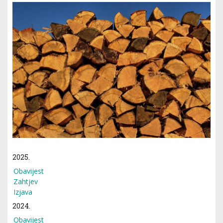
2025.
Obavijest
Zahtjev
Izjava
2024.
Obavijest