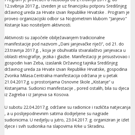
12.svibnja 2017.g., izveden je uz financijsku potporu Središnjeg
državnog ureda za Hrvate izvan Republike Hrvatske . Program je
proveo organizacijski odbor sa Nogometnim klubom "Janjevo"
Kistanje kao nositeljem aktivnosti.
Aktivnosti su započele obilježavanjem tradicionalne
manifestacije pod nazivom „Dani janjevačke riječi“, od 21. do
23.travnja 2017.g. , koja je obuhvatila stvaralaštvo janjevaca u
oblasti etnografije, jezika i glazbe. Manifestaciji je prisustvovao i
gospodin Ivan Zeba, izaslanik Državnog tajnika Središnjeg
državnog ureda za Hrvate izvan Republike Hrvatske, gospodina
Zvonka Milasa.Centralna manifestacija održana je u petak
21.04.2017.g. u prostorijama Osnovne škole „Kistanje“ u
Kistanjama. Sudionici manifestacije , pored ostalih, bila su djeca
iz Zagreba i iz Janjeva sa Kosova.
U subotu 22.04.2017.g. održane su radionice i različita natjecanja
, a u poslijepodnevnim satima dodijeljene su nagrade
sudionicima. U nedjelju u jutro, 23.04.2017. g. organiziran je izlet
djece i svih sudionika na slapovima Krke u Skradinu.