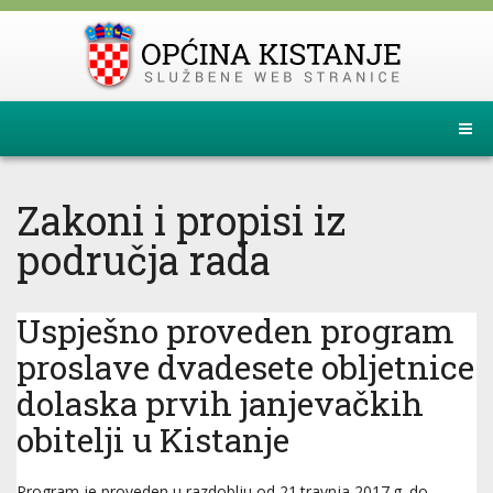
Zakoni i propisi iz
područja rada
Uspješno proveden program
proslave dvadesete obljetnice
dolaska prvih janjevačkih
obitelji u Kistanje
Program je proveden u razdoblju od 21.travnja 2017.g. do