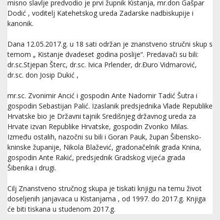
misno slavlje predvodio je prvi župnik Kistanja, mr.don Gašpar
Dodić , voditelj Katehetskog ureda Zadarske nadbiskupije i
kanonik.
Dana 12.05.2017.g. u 18 sati održan je znanstveno stručni skup s
temom „ Kistanje dvadeset godina poslije“. Predavači su bili:
dr.sc.Stjepan Šterc, dr.sc. Ivica Prlender, dr.Đuro Vidmarović,
dr.sc. don Josip Dukić ,
mr.sc. Zvonimir Ancić i gospodin Ante Nadomir Tadić Šutra i
gospodin Sebastijan Palić. Izaslanik predsjednika Vlade Republike
Hrvatske bio je Državni tajnik Središnjeg državnog ureda za
Hrvate izvan Republike Hrvatske, gospodin Zvonko Milas.
Između ostalih, nazočni su bili i Goran Pauk, župan Šibensko-
kninske županije, Nikola Blažević, gradonačelnik grada Knina,
gospodin Ante Rakić, predsjednik Gradskog vijeća grada
Šibenika i drugi.
Cilj Znanstveno stručnog skupa je tiskati knjigu na temu život
doseljenih janjavaca u Kistanjama , od 1997. do 2017.g. Knjiga
će biti tiskana u studenom 2017.g.