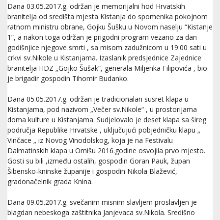
Dana 03.05.2017.g. održan je memorijalni hod Hrvatskih
branitelja od središta mjesta Kistanja do spomenika pokojnom
ratnom ministru obrane, Gojku Šušku u Novom naselju “Kistanje
1”, a nakon toga održan je prigodni program vezano za dan
godišnjice njegove smrti , sa misom zadužnicom u 19:00 sati u
crkvi sv.Nikole u Kistanjama. Izaslanik predsjednice Zajednice
branitelja HDZ „Gojko Šušak“, generala Miljenka Filipovića , bio
je brigadir gospodin Tihomir Budanko.
Dana 05.05.2017.g. održan je tradicionalan susret klapa u
Kistanjama, pod nazivom „Večer sv.Nikole“ , u prostorijama
doma kulture u Kistanjama. Sudjelovalo je deset klapa sa šireg
područja Republike Hrvatske , uključujući pobjedničku klapu „
Vinčace „ iz Novog Vinodolskog, koja je na Festivalu
Dalmatinskih klapa u Omišu 2016.godine osvojila prvo mjesto.
Gosti su bili ,između ostalih, gospodin Goran Pauk, župan
Šibensko-kninske županije i gospodin Nikola Blažević,
gradonačelnik grada Knina.
Dana 09.05.2017.g. svečanim misnim slavljem proslavljen je
blagdan nebeskoga zaštitnika Janjevaca sv.Nikola. Središno