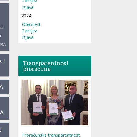
Zahtjev
Izjava
2024.
Obavijest
 SE
Zahtjev
O
Izjava
UMA
 I
Transparentnost
proračuna
A
KA
I
Proračunska transparentnost