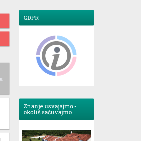
GDPR
NE
Znanje usvajajmo -
okoliš sačuvajmo
M