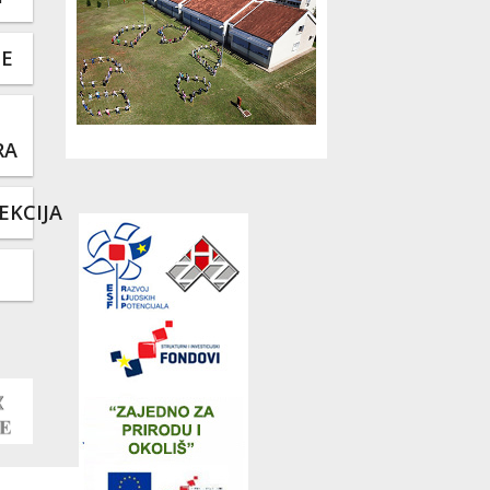
TE
RA
EKCIJA