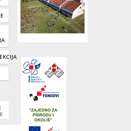
TE
RA
EKCIJA