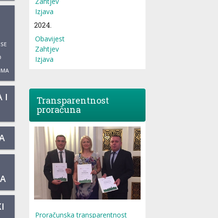
Zahtjev
Izjava
2024.
Obavijest
 SE
Zahtjev
O
Izjava
UMA
 I
Transparentnost
proračuna
A
KA
I
Proračunska transparentnost