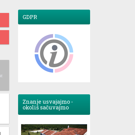
GDPR
NE
Znanje usvajajmo -
okoliš sačuvajmo
M