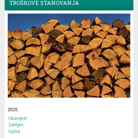
TROŠKOVE STANOVANJA
2025.
Obavijest
Zahtjev
Izjava