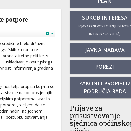
PLAN
SUKOB INTERESA
ke potpore
IZJAVA O NEPOSTOJANJU SUKOB
INTERESA (G.RELJIĆ)
 središnje tijelo državne
JAVNA NABAVA
grafskih kretanja te
pronatalitetne politike, s
i usklađivanje obiteljskog i
POREZI
ivnosti informiranja građana
ZAKONI I PROPISI IZ
 nositelja propisa kojima se
PODRUČJA RADA
starstvo je nakon posljednjih
teljskim potporama izradilo
 potpore“, s ciljem da se
Prijave za
ledan način, na jednom
prisustvovanje
ma i postupku ostvarivanja
sjednica općinsko
vijeća: