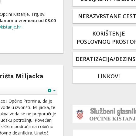
!
pćini Kistanje, Trg. sv.
NERAZVRSTANE CES
danom u vremenu od 08:00
kistanje.hr
.
KORIŠTENJE
POSLOVNOG PROSTO
DERATIZACIJA/DEZINS
rišta Miljacka
LINKOVI
ce i Općine Promina, da je
vode u izvorištu Miljacka, te
Takva voda se ne preporučuje
ljudsku potrošnju. Povećani
 krškim područjima i obično
dovno dezinficira. Unatoč