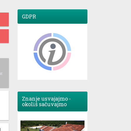
GDPR
NE
Znanje usvajajmo -
okoliš sačuvajmo
M