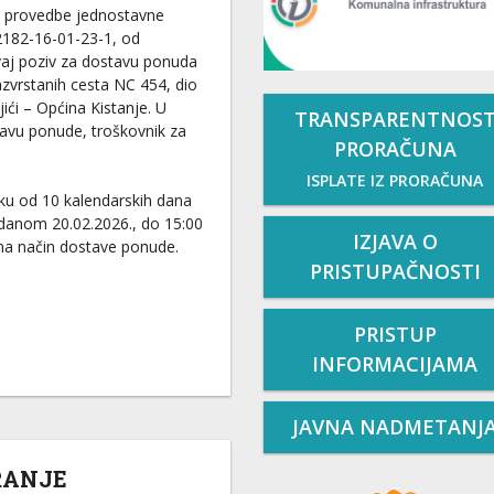
pku provedbe jednostavne
2182-16-01-23-1, od
ovaj poziv za dostavu ponuda
zvrstanih cesta NC 454, dio
ići – Općina Kistanje. U
TRANSPARENTNOS
tavu ponude, troškovnik za
PRORAČUNA
ISPLATE IZ PRORAČUNA
ku od 10 kalendarskih dana
 danom 20.02.2026., do 15:00
IZJAVA O
 na način dostave ponude.
PRISTUPAČNOSTI
PRISTUP
INFORMACIJAMA
JAVNA NADMETANJ
RANJE