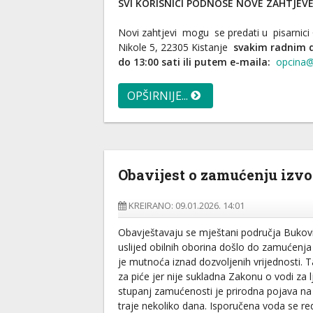
SVI KORISNICI PODNOSE NOVE ZAHTJEVE
Novi zahtjevi mogu se predati u pisarnici O
Nikole 5, 22305 Kistanje
svakim radnim 
do 13:00 sati ili putem e-maila:
opcina@
OPŠIRNIJE...
Obavijest o zamućenju izvo
KREIRANO: 09.01.2026. 14:01
Obavještavaju se mještani područja Bukovi
uslijed obilnih oborina došlo do zamućenja 
je mutnoća iznad dozvoljenih vrijednosti. 
za piće jer nije sukladna Zakonu o vodi za 
stupanj zamućenosti je prirodna pojava na
traje nekoliko dana. Isporučena voda se re