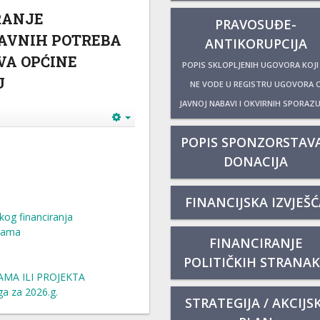
RANJE
PRAVOSUĐE-
AVNIH POTREBA
ANTIKORUPCIJA
VA OPĆINE
POPIS SKLOPLJENIH UGOVORA KOJI
U
NE VODE U REGISTRU UGOVORA 
JAVNOJ NABAVI I OKVIRNIH SPORAZ
POPIS SPONZORSTAVA
DONACIJA
FINANCIJSKA IZVJEŠĆ
kog financiranja
grama
FINANCIRANJE
POLITIČKIH STRANA
MA ILI PROJEKTA
a za 2026.g.
STRATEGIJA / AKCIJSK