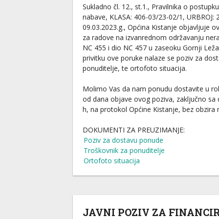
Sukladno čl. 12., st.1., Pravilnika o postu
nabave, KLASA: 406-03/23-02/1, URBROJ: 
09.03.2023.g., Općina Kistanje objavljuje 
za radove na izvanrednom održavanju nera
NC 455 i dio NC 457 u zaseoku Gornji Ležaj
privitku ove poruke nalaze se poziv za dos
ponuditelje, te ortofoto situacija.
Molimo Vas da nam ponudu dostavite u ro
od dana objave ovog poziva, zaključno sa
h, na protokol Općine Kistanje, bez obzira
DOKUMENTI ZA PREUZIMANJE:
Poziv za dostavu ponude
Troškovnik za ponuditelje
Ortofoto situacija
JAVNI POZIV ZA FINANCI