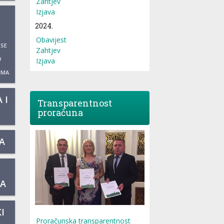
Zahtjev
Izjava
2024.
Obavijest
 SE
Zahtjev
O
Izjava
UMA
 I
Transparentnost
proračuna
A
KA
I
Proračunska transparentnost