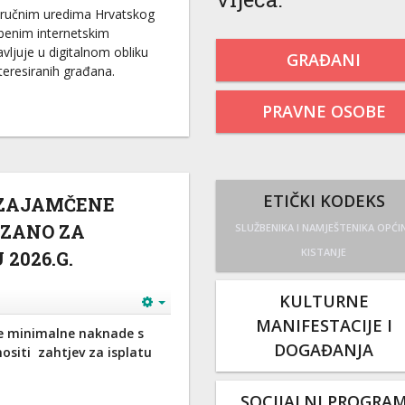
odručnim uredima Hrvatskog
benim internetskim
vljuje u digitalnom obliku
GRAĐANI
teresiranih građana.
PRAVNE OSOBE
ETIČKI KODEKS
 ZAJAMČENE
ZANO ZA
SLUŽBENIKA I NAMJEŠTENIKA OPĆI
KISTANJE
2026.G.
KULTURNE
MANIFESTACIJE I
ne minimalne naknade s
DOGAĐANJA
siti zahtjev za isplatu
SOCIJALNI PROGRA