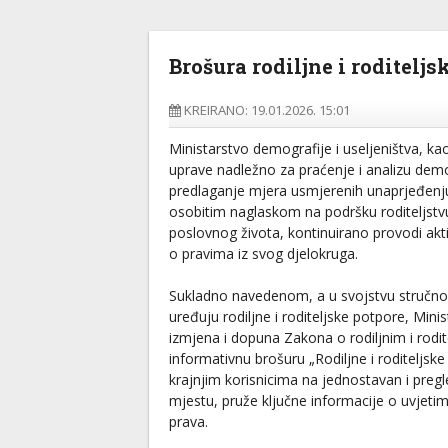
Brošura rodiljne i roditeljs
KREIRANO: 19.01.2026. 15:01
Ministarstvo demografije i useljeništva, kao
uprave nadležno za praćenje i analizu demo
predlaganje mjera usmjerenih unaprjeđenju 
osobitim naglaskom na podršku roditeljstvu 
poslovnog života, kontinuirano provodi akt
o pravima iz svog djelokruga.
Sukladno navedenom, a u svojstvu stručnog
uređuju rodiljne i roditeljske potpore, Mini
izmjena i dopuna Zakona o rodiljnim i rodi
informativnu brošuru „Rodiljne i roditeljske
krajnjim korisnicima na jednostavan i preg
mjestu, pruže ključne informacije o uvjeti
prava.