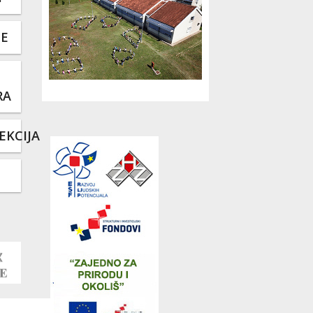
TE
RA
EKCIJA