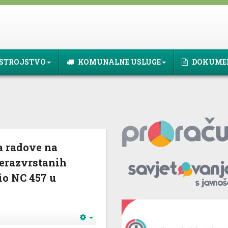
STROJSTVO
KOMUNALNE USLUGE
DOKUME
a radove na
erazvrstanih
dio NC 457 u