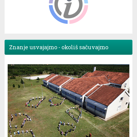
Znanje usvajajmo - okoliš sačuvajmo