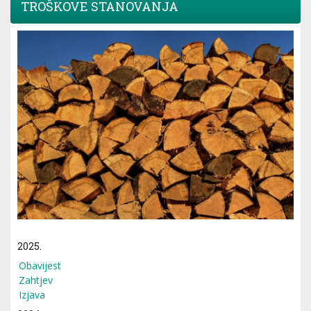
TROŠKOVE STANOVANJA
2025.
Obavijest
Zahtjev
Izjava