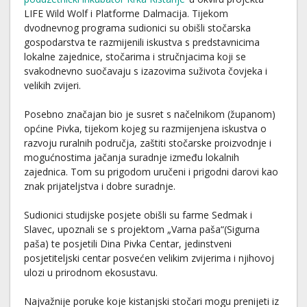
LIFE Wild Wolf i Platforme Dalmacija. Tijekom
dvodnevnog programa sudionici su obišli stočarska
gospodarstva te razmijenili iskustva s predstavnicima
lokalne zajednice, stočarima i stručnjacima koji se
svakodnevno suočavaju s izazovima suživota čovjeka i
velikih zvijeri.
Posebno značajan bio je susret s načelnikom (županom)
općine Pivka, tijekom kojeg su razmijenjena iskustva o
razvoju ruralnih područja, zaštiti stočarske proizvodnje i
mogućnostima jačanja suradnje između lokalnih
zajednica. Tom su prigodom uručeni i prigodni darovi kao
znak prijateljstva i dobre suradnje.
Sudionici studijske posjete obišli su farme Sedmak i
Slavec, upoznali se s projektom „Varna paša“(Sigurna
paša) te posjetili Dina Pivka Centar, jedinstveni
posjetiteljski centar posvećen velikim zvijerima i njihovoj
ulozi u prirodnom ekosustavu.
Najvažnije poruke koje kistanjski stočari mogu prenijeti iz