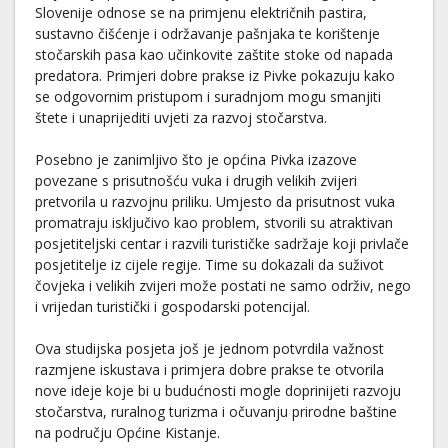
Slovenije odnose se na primjenu električnih pastira,
sustavno čišćenje i održavanje pašnjaka te korištenje
stočarskih pasa kao učinkovite zaštite stoke od napada
predatora. Primjeri dobre prakse iz Pivke pokazuju kako
se odgovornim pristupom i suradnjom mogu smanjiti
štete i unaprijediti uvjeti za razvoj stočarstva.
Posebno je zanimljivo što je općina Pivka izazove
povezane s prisutnošću vuka i drugih velikih zvijeri
pretvorila u razvojnu priliku. Umjesto da prisutnost vuka
promatraju isključivo kao problem, stvorili su atraktivan
posjetiteljski centar i razvili turističke sadržaje koji privlače
posjetitelje iz cijele regije. Time su dokazali da suživot
čovjeka i velikih zvijeri može postati ne samo održiv, nego
i vrijedan turistički i gospodarski potencijal.
Ova studijska posjeta još je jednom potvrdila važnost
razmjene iskustava i primjera dobre prakse te otvorila
nove ideje koje bi u budućnosti mogle doprinijeti razvoju
stočarstva, ruralnog turizma i očuvanju prirodne baštine
na području Općine Kistanje.