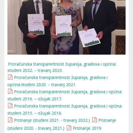
Proračunska transparentnost županija, gradova i općina:
studeni 2022. – travanj 2023.
Proračunska transparentnost županija, gradova i
općina:studeni 2020. – travanj 2021.
Proračunska transparentnost županija, gradova i općina:
studeni 2016. – ožujak 2017.
Proračunska transparentnost županija, gradova i općina:
studeni 2015. – ožujak 2016.
Priznanje (studeni 2021. - travanj 2022.)
Priznanje
(studeni 2020. - travanj 2021.)
Priznanje 2019