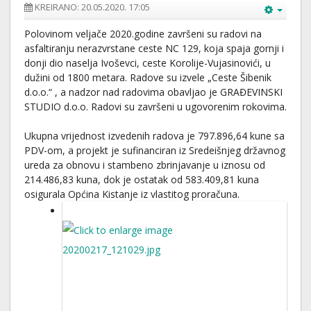
KREIRANO: 20.05.2020. 17:05
Polovinom veljače 2020.godine završeni su radovi na
asfaltiranju nerazvrstane ceste NC 129, koja spaja gornji i
donji dio naselja Ivoševci, ceste Korolije-Vujasinovići, u
dužini od 1800 metara. Radove su izvele „Ceste Šibenik
d.o.o.“ , a nadzor nad radovima obavljao je GRAĐEVINSKI
STUDIO d.o.o. Radovi su završeni u ugovorenim rokovima.
Ukupna vrijednost izvedenih radova je 797.896,64 kune sa
PDV-om, a projekt je sufinanciran iz Sredeišnjeg državnog
ureda za obnovu i stambeno zbrinjavanje u iznosu od
214.486,83 kuna, dok je ostatak od 583.409,81 kuna
osigurala Općina Kistanje iz vlastitog proračuna.