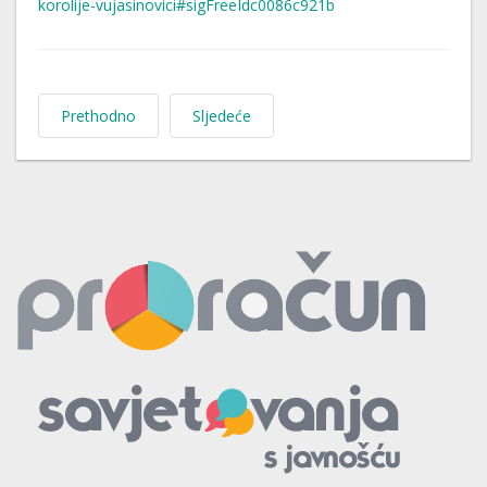
korolije-vujasinovici#sigFreeIdc0086c921b
Prethodno
Sljedeće