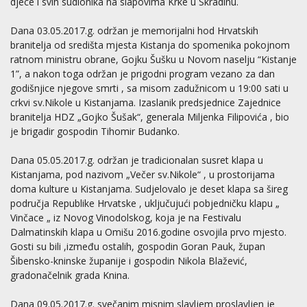
djece i svih sudionika na slapovima Krke u Skradinu.
Dana 03.05.2017.g. održan je memorijalni hod Hrvatskih
branitelja od središta mjesta Kistanja do spomenika pokojnom
ratnom ministru obrane, Gojku Šušku u Novom naselju “Kistanje
1”, a nakon toga održan je prigodni program vezano za dan
godišnjice njegove smrti , sa misom zadužnicom u 19:00 sati u
crkvi sv.Nikole u Kistanjama. Izaslanik predsjednice Zajednice
branitelja HDZ „Gojko Šušak“, generala Miljenka Filipovića , bio
je brigadir gospodin Tihomir Budanko.
Dana 05.05.2017.g. održan je tradicionalan susret klapa u
Kistanjama, pod nazivom „Večer sv.Nikole“ , u prostorijama
doma kulture u Kistanjama. Sudjelovalo je deset klapa sa šireg
područja Republike Hrvatske , uključujući pobjedničku klapu „
Vinčace „ iz Novog Vinodolskog, koja je na Festivalu
Dalmatinskih klapa u Omišu 2016.godine osvojila prvo mjesto.
Gosti su bili ,između ostalih, gospodin Goran Pauk, župan
Šibensko-kninske županije i gospodin Nikola Blažević,
gradonačelnik grada Knina.
Dana 09.05.2017.g. svečanim misnim slavljem proslavljen je