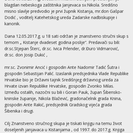
blagdan nebeskoga zaštitnika Janjevaca sv.Nikola. Središno
misno slavlje predvodio je prvi župnik Kistanja, mr.don Gašpar
Dodić , voditelj Katehetskog ureda Zadarske nadbiskupije i
kanonik.
Dana 12.05.2017.g. u 18 sati održan je znanstveno stručni skup s
temom „ Kistanje dvadeset godina poslije“. Predavači su bili:
dr.sc.Stjepan Šterc, dr.sc. Ivica Prlender, dr.Đuro Vidmarović,
dr.sc. don Josip Dukić ,
mr.sc. Zvonimir Ancić i gospodin Ante Nadomir Tadić Šutra i
gospodin Sebastijan Palić. Izaslanik predsjednika Vlade Republike
Hrvatske bio je Državni tajnik Središnjeg državnog ureda za
Hrvate izvan Republike Hrvatske, gospodin Zvonko Milas.
Između ostalih, nazočni su bili i Goran Pauk, župan Šibensko-
kninske županije, Nikola Blažević, gradonačelnik grada Knina,
gospodin Ante Rakić, predsjednik Gradskog vijeća grada
Šibenika i drugi.
Cilj Znanstveno stručnog skupa je tiskati knjigu na temu život
doseljenih janjavaca u Kistanjama , od 1997. do 2017.g. Knjiga