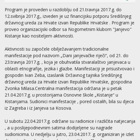
Program je proveden u razdoblju od 21.travnja 2017.g. do
12.svibnja 2017.g., izveden je uz financijsku potporu Središnjeg
državnog ureda za Hrvate izvan Republike Hrvatske . Program je
proveo organizacijski odbor sa Nogometnim klubom "Janjevo"
Kistanje kao nositeljem aktivnosti.
Aktivnosti su započele obilježavanjem tradicionalne
manifestacije pod nazivom „Dani janjevačke riječi“, od 21. do
23.travnja 2017.g. , koja je obuhvatila stvaralaštvo janjevaca u
oblasti etnografije, jezika i glazbe. Manifestaciji je prisustvovao i
gospodin Ivan Zeba, izaslanik Državnog tajnika Središnjeg
državnog ureda za Hrvate izvan Republike Hrvatske, gospodina
Zvonka Milasa.Centralna manifestacija održana je u petak
21.04.2017.g. u prostorijama Osnovne škole „Kistanje“ u
Kistanjama. Sudionici manifestacije , pored ostalih, bila su djeca
iz Zagreba i iz Janjeva sa Kosova.
U subotu 22.04.2017.g. održane su radionice i različita natjecanja
, a u poslijepodnevnim satima dodijeljene su nagrade
sudionicima. U nedjelju u jutro, 23.04.2017. g. organiziran je izlet