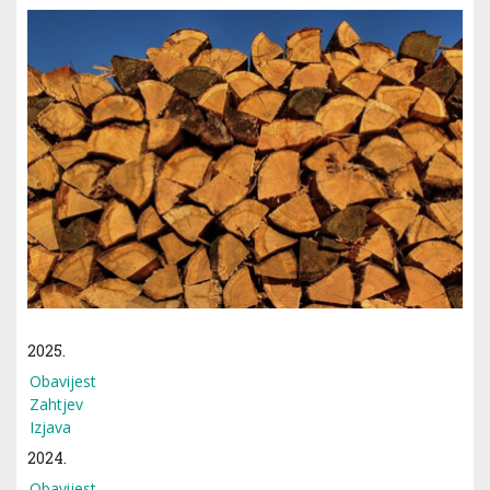
2025.
Obavijest
Zahtjev
Izjava
2024.
Obavijest