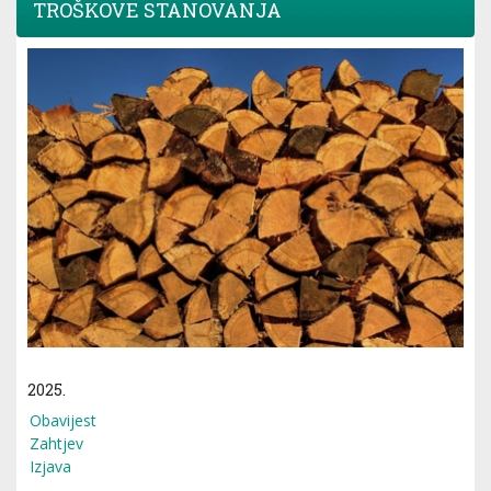
TROŠKOVE STANOVANJA
2025.
Obavijest
Zahtjev
Izjava