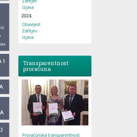
Zahtjev
Izjava
2024.
Obavijest
 SE
Zahtjev
O
Izjava
UMA
 I
Transparentnost
proračuna
A
KA
I
Proračunska transparentnost