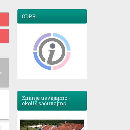
GDPR
NE
Znanje usvajajmo -
okoliš sačuvajmo
M