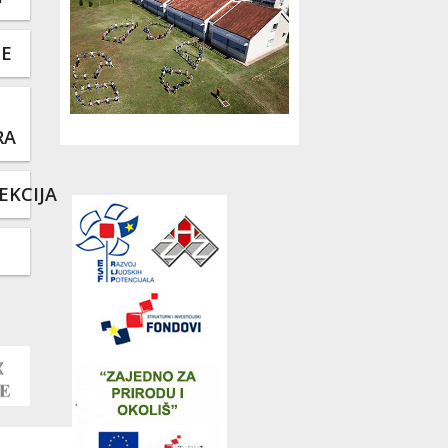
TE
RA
EKCIJA