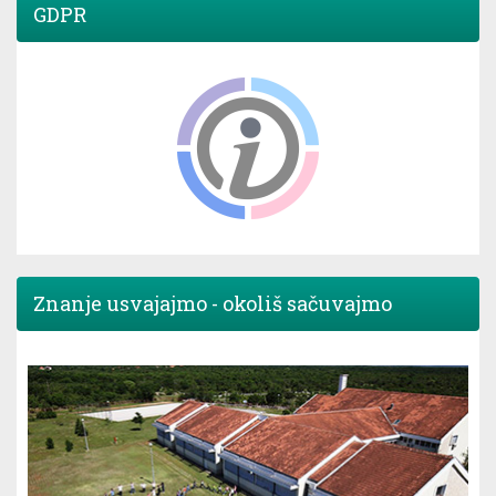
GDPR
Znanje usvajajmo - okoliš sačuvajmo