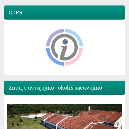
GDPR
Znanje usvajajmo - okoliš sačuvajmo