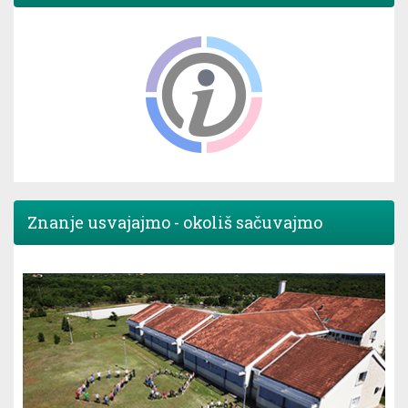
Znanje usvajajmo - okoliš sačuvajmo