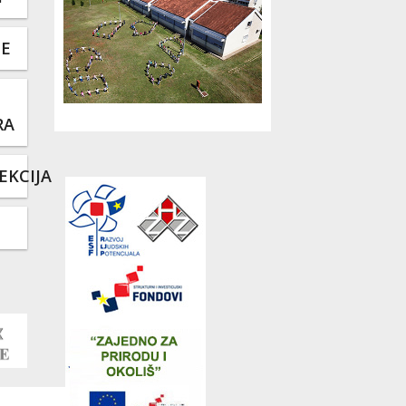
TE
RA
EKCIJA