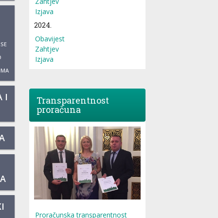
Zahtjev
Izjava
2024.
Obavijest
 SE
Zahtjev
O
Izjava
UMA
 I
Transparentnost
proračuna
A
KA
I
Proračunska transparentnost