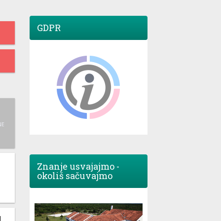
GDPR
NE
Znanje usvajajmo -
okoliš sačuvajmo
M