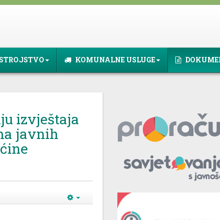
STROJSTVO
KOMUNALNE USLUGE
DOKUME
u izvještaja
ma javnih
pćine