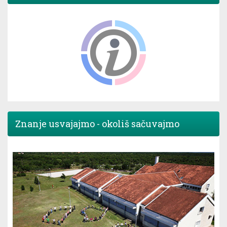
Znanje usvajajmo - okoliš sačuvajmo