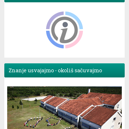
Znanje usvajajmo - okoliš sačuvajmo