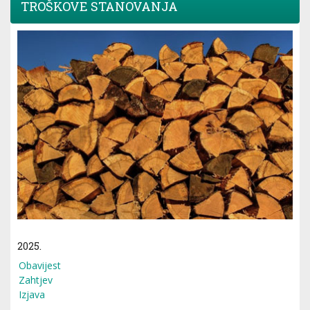
TROŠKOVE STANOVANJA
2025.
Obavijest
Zahtjev
Izjava