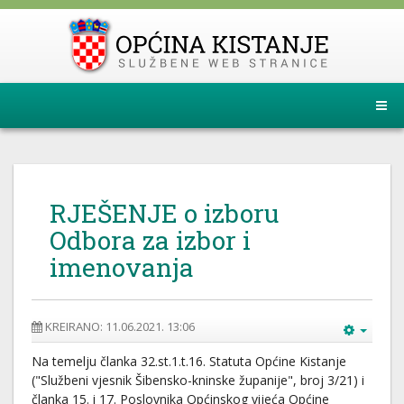
RJEŠENJE o izboru
Odbora za izbor i
imenovanja
KREIRANO: 11.06.2021. 13:06
Na temelju članka 32.st.1.t.16. Statuta Općine Kistanje
("Službeni vjesnik Šibensko-kninske županije", broj 3/21) i
članka 15. i 17. Poslovnika Općinskog vijeća Općine