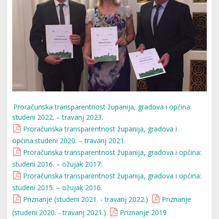
Proračunska transparentnost županija, gradova i općina:
studeni 2022. – travanj 2023.
Proračunska transparentnost županija, gradova i
općina:studeni 2020. – travanj 2021.
Proračunska transparentnost županija, gradova i općina:
studeni 2016. – ožujak 2017.
Proračunska transparentnost županija, gradova i općina:
studeni 2015. – ožujak 2016.
Priznanje (studeni 2021. - travanj 2022.)
Priznanje
(studeni 2020. - travanj 2021.)
Priznanje 2019