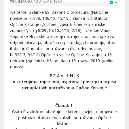
KREIRANO: 18.04.2019. 19:04
Na temelju članka 68. Zakona o proračunu (Narodne
novine br. 87/08, 136/12, 15/15), članka 32. Statuta
Općine Kistanje („Službeni vjesnik Šibensko-kninske
županije”, broj 8/09.,15/10.,4/13, 2/18), i Uredbe Vlade
Republike Hrvatske o kriterijima, mjerilima i postupku za
odgodu plaćanja, obročnu otplatu duga te prodaju, otpis
ili djelomičan otpis potraživanja (Narodne novine,
br.52/13, 94/14) Općinsko vijeće Općine Kistanje na 13.
redovnoj sjednici održanoj dana 18.travnja 2019. godine
donosi
P R A V I L N I K
o kriterijima, mjerilima, uvjetima i postupku otpisa
nenaplativih potraživanja Općine Kistanje
Članak 1.
Ovim Pravilnikom utvrđuju se kriteriji i uvjeti te propisuje
postupak otpisa nenaplativih potraživanja Općine
Kistanje.