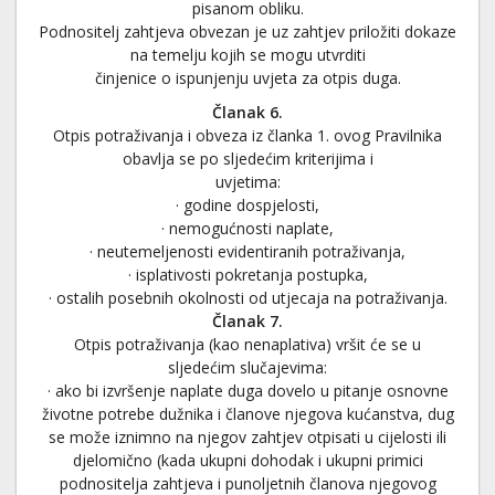
pisanom obliku.
Podnositelj zahtjeva obvezan je uz zahtjev priložiti dokaze
na temelju kojih se mogu utvrditi
činjenice o ispunjenju uvjeta za otpis duga.
Članak 6.
Otpis potraživanja i obveza iz članka 1. ovog Pravilnika
obavlja se po sljedećim kriterijima i
uvjetima:
· godine dospjelosti,
· nemogućnosti naplate,
· neutemeljenosti evidentiranih potraživanja,
· isplativosti pokretanja postupka,
· ostalih posebnih okolnosti od utjecaja na potraživanja.
Članak 7.
Otpis potraživanja (kao nenaplativa) vršit će se u
sljedećim slučajevima:
· ako bi izvršenje naplate duga dovelo u pitanje osnovne
životne potrebe dužnika i članove njegova kućanstva, dug
se može iznimno na njegov zahtjev otpisati u cijelosti ili
djelomično (kada ukupni dohodak i ukupni primici
podnositelja zahtjeva i punoljetnih članova njegovog