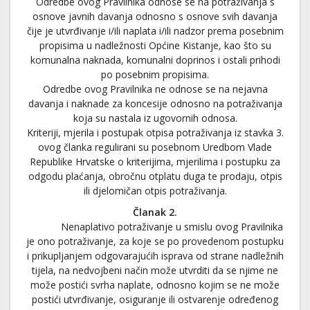
Odredbe ovog Pravilnika odnose se na potraživanja s
osnove javnih davanja odnosno s osnove svih davanja
čije je utvrđivanje i/ili naplata i/ili nadzor prema posebnim
propisima u nadležnosti Općine Kistanje, kao što su
komunalna naknada, komunalni doprinos i ostali prihodi
po posebnim propisima.
Odredbe ovog Pravilnika ne odnose se na nejavna
davanja i naknade za koncesije odnosno na potraživanja
koja su nastala iz ugovornih odnosa.
Kriteriji, mjerila i postupak otpisa potraživanja iz stavka 3.
ovog članka regulirani su posebnom Uredbom Vlade
Republike Hrvatske o kriterijima, mjerilima i postupku za
odgodu plaćanja, obročnu otplatu duga te prodaju, otpis
ili djelomičan otpis potraživanja.
Članak 2.
Nenaplativo potraživanje u smislu ovog Pravilnika
je ono potraživanje, za koje se po provedenom postupku
i prikupljanjem odgovarajućih isprava od strane nadležnih
tijela, na nedvojbeni način može utvrditi da se njime ne
može postići svrha naplate, odnosno kojim se ne može
postići utvrđivanje, osiguranje ili ostvarenje određenog