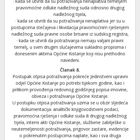
· kada se utvrdi da su potraživanja nenaplativa temeljem
pravomoćne odluke nadležnog suda odnosno drugog
nadležnog tijela,
· kada se utvrdi da su potraživanja nenaplativa jer su u
postupcima stečajeva i likvidacija pravomoćnim rješenjem
nadležnog suda pravne osobe brisane iz sudskog registra,
· kada se utvrdi da potraživanja nemaju valjani pravni
temelj, u svim drugim slučajevima sukladno propisima i
donesenim aktima Općine Kistanje koji nisu prethodno
navedeni.
Članak 8.
Postupak otpisa potraživanja pokreće Jedinstveni upravni
odjel Općine Kistanje po potrebi tijekom godine, kao i
prilikom provođenja redovnog godišnjeg popisa imovine,
obveza i potraživanja Općine Kistanje.
U postupku otpisa potraživanja uzima se u obzir sljedeća
dokumentacija: analitički knjigovodstveni podaci,
pravomoćna rješenja i odluke suda ili drugog nadležnog
tijela, interni akti Općine Kistanje, službene zabilješke o
neutemeljenosti potraživanja, prigovor zastare, evidencije
o pokrenutim postupcima naplate, kao i sva druga