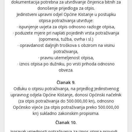
dokumentacija potrebna za utvrđivanje činjenica bitnih za
donošenje prijedloga za otpis.
Jedinstveni upravni odjel Općine Kistanje u postupku
otpisa potraživanja utvrđuje:
· ispunjenje uvjeta za otpis odnosno razloge otpisa,
· poduzete mjere pri naplati pojedinih vrsta potraživanja
(opomena, tužba, ovrha i sl.)
· opravdanost daljnjih troškova s obzirom na visinu
potraživanja,
· pravnu utemeljenost otpisa,
· iznos otpisa po dužniku, po vrsti prihoda odnosno
obveza.
Članak 9.
Odluku o otpisu potraživanja, na prijedlog Jedinstvenog
upravnog odjela Općine Kistanje, donosi Općinski načelnik
(za otpis potraživanja do 500.000,00 kn), odnosno
Općinsko vijeće (za otpis potraživanja preko 500.000,00
kn) sukladno zakonskim propisima.
Članak 10.
Ispravak vrijednosti potraživanja za iznos otpisa provodi