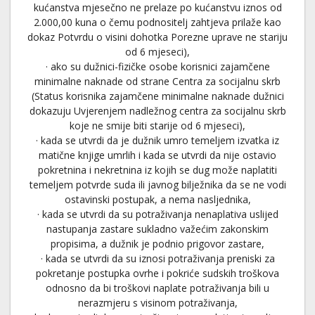
kućanstva mjesečno ne prelaze po kućanstvu iznos od
2.000,00 kuna o čemu podnositelj zahtjeva prilaže kao
dokaz Potvrdu o visini dohotka Porezne uprave ne stariju
od 6 mjeseci),
· ako su dužnici-fizičke osobe korisnici zajamčene
minimalne naknade od strane Centra za socijalnu skrb
(Status korisnika zajamčene minimalne naknade dužnici
dokazuju Uvjerenjem nadležnog centra za socijalnu skrb
koje ne smije biti starije od 6 mjeseci),
· kada se utvrdi da je dužnik umro temeljem izvatka iz
matične knjige umrlih i kada se utvrdi da nije ostavio
pokretnina i nekretnina iz kojih se dug može naplatiti
temeljem potvrde suda ili javnog bilježnika da se ne vodi
ostavinski postupak, a nema nasljednika,
· kada se utvrdi da su potraživanja nenaplativa uslijed
nastupanja zastare sukladno važećim zakonskim
propisima, a dužnik je podnio prigovor zastare,
· kada se utvrdi da su iznosi potraživanja preniski za
pokretanje postupka ovrhe i pokriće sudskih troškova
odnosno da bi troškovi naplate potraživanja bili u
nerazmjeru s visinom potraživanja,