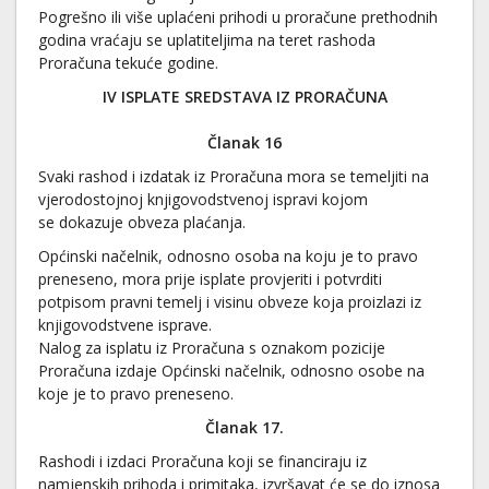
Pogrešno ili više uplaćeni prihodi u proračune prethodnih
godina vraćaju se uplatiteljima na teret rashoda
Proračuna tekuće godine.
IV ISPLATE SREDSTAVA IZ PRORAČUNA
Članak 1
6
Svaki rashod i izdatak iz Proračuna mora se temeljiti na
vjerodostojnoj knjigovodstvenoj ispravi kojom
se dokazuje obveza plaćanja.
Općinski načelnik, odnosno osoba na koju je to pravo
preneseno, mora prije isplate provjeriti i potvrditi
potpisom pravni temelj i visinu obveze koja proizlazi iz
knjigovodstvene isprave.
Nalog za isplatu iz Proračuna s oznakom pozicije
Proračuna izdaje Općinski načelnik, odnosno osobe na
koje je to pravo preneseno.
Članak 1
7
.
Rashodi i izdaci Proračuna koji se financiraju iz
namjenskih prihoda i primitaka, izvršavat će se do iznosa