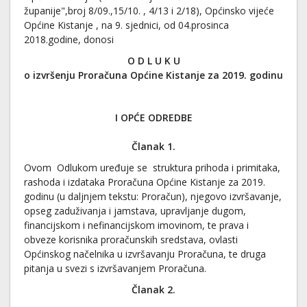
županije",broj 8/09.,15/10. , 4/13 i 2/18), Općinsko vijeće
Općine Kistanje , na 9. sjednici, od 04.prosinca
2018.godine, donosi
O D L U K U
o izvršenju Proračuna Općine Kistanje za 2019. godinu
I OPĆE ODREDBE
Članak 1.
Ovom Odlukom uređuje se struktura prihoda i primitaka,
rashoda i izdataka Proračuna Općine Kistanje za 2019.
godinu (u daljnjem tekstu: Proračun), njegovo izvršavanje,
opseg zaduživanja i jamstava, upravljanje dugom,
financijskom i nefinancijskom imovinom, te prava i
obveze korisnika proračunskih sredstava, ovlasti
Općinskog načelnika u izvršavanju Proračuna, te druga
pitanja u svezi s izvršavanjem Proračuna.
Članak 2.