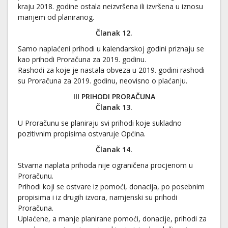
kraju 2018. godine ostala neizvršena ili izvršena u iznosu
manjem od planiranog.
Članak 1
2
.
Samo naplaćeni prihodi u kalendarskoj godini priznaju se
kao prihodi Proračuna za 2019. godinu.
Rashodi za koje je nastala obveza u 2019. godini rashodi
su Proračuna za 2019. godinu, neovisno o plaćanju.
III PRIHODI PRORAČUNA
Članak 1
3
.
U Proračunu se planiraju svi prihodi koje sukladno
pozitivnim propisima ostvaruje Općina.
Članak 1
4
.
Stvarna naplata prihoda nije ograničena procjenom u
Proračunu.
Prihodi koji se ostvare iz pomoći, donacija, po posebnim
propisima i iz drugih izvora, namjenski su prihodi
Proračuna.
Uplaćene, a manje planirane pomoći, donacije, prihodi za