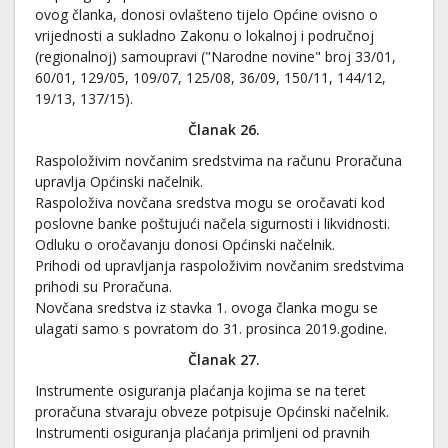
ovog članka, donosi ovlašteno tijelo Općine ovisno o
vrijednosti a sukladno Zakonu o lokalnoj i područnoj
(regionalnoj) samoupravi ("Narodne novine" broj 33/01,
60/01, 129/05, 109/07, 125/08, 36/09, 150/11, 144/12,
19/13, 137/15).
Članak 26.
Raspoloživim novčanim sredstvima na računu Proračuna
upravlja Općinski načelnik.
Raspoloživa novčana sredstva mogu se oročavati kod
poslovne banke poštujući načela sigurnosti i likvidnosti.
Odluku o oročavanju donosi Općinski načelnik.
Prihodi od upravljanja raspoloživim novčanim sredstvima
prihodi su Proračuna.
Novčana sredstva iz stavka 1. ovoga članka mogu se
ulagati samo s povratom do 31. prosinca 2019.godine.
Članak 27.
Instrumente osiguranja plaćanja kojima se na teret
proračuna stvaraju obveze potpisuje Općinski načelnik.
Instrumenti osiguranja plaćanja primljeni od pravnih