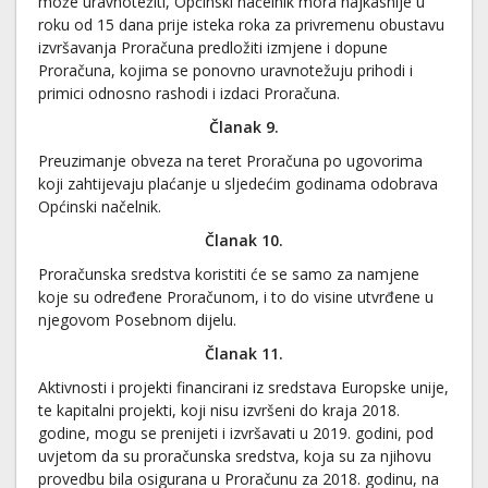
može uravnotežiti, Općinski načelnik mora najkasnije u
roku od 15 dana prije isteka roka za privremenu obustavu
izvršavanja Proračuna predložiti izmjene i dopune
Proračuna, kojima se ponovno uravnotežuju prihodi i
primici odnosno rashodi i izdaci Proračuna.
Članak 9.
Preuzimanje obveza na teret Proračuna po ugovorima
koji zahtijevaju plaćanje u sljedećim godinama odobrava
Općinski načelnik.
Članak 10.
Proračunska sredstva koristiti će se samo za namjene
koje su određene Proračunom, i to do visine utvrđene u
njegovom Posebnom dijelu.
Članak 11.
Aktivnosti i projekti financirani iz sredstava Europske unije,
te kapitalni projekti, koji nisu izvršeni do kraja 2018.
godine, mogu se prenijeti i izvršavati u 2019. godini, pod
uvjetom da su proračunska sredstva, koja su za njihovu
provedbu bila osigurana u Proračunu za 2018. godinu, na