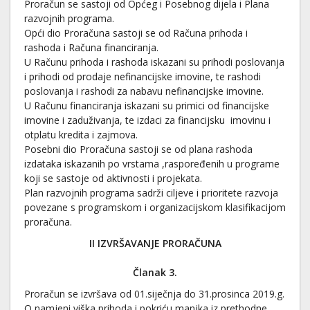
Proračun se sastoji od Općeg i Posebnog dijela i Plana
razvojnih programa.
Opći dio Proračuna sastoji se od Računa prihoda i
rashoda i Računa financiranja.
U Računu prihoda i rashoda iskazani su prihodi poslovanja
i prihodi od prodaje nefinancijske imovine, te rashodi
poslovanja i rashodi za nabavu nefinancijske imovine.
U Računu financiranja iskazani su primici od financijske
imovine i zaduživanja, te izdaci za financijsku imovinu i
otplatu kredita i zajmova.
Posebni dio Proračuna sastoji se od plana rashoda
izdataka iskazanih po vrstama ,raspoređenih u programe
koji se sastoje od aktivnosti i projekata.
Plan razvojnih programa sadrži ciljeve i prioritete razvoja
povezane s programskom i organizacijskom klasifikacijom
proračuna.
II IZVRŠAVANJE PRORAČUNA
Članak 3.
Proračun se izvršava od 01.siječnja do 31.prosinca 2019.g.
O namjeni viška prihoda i pokriću manjka iz prethodne