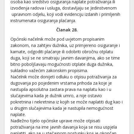
osoba kao sredstvo osiguranja naplate potraživanja ili
izvođenja radova i usluga, dostavljaju se Jedinstvenom
upravnom odjelu, koji vodi evidenciju izdanih i primljenih
instrumenata osiguranja plaćanja.
Članak 28.
Općinski načelnik može pod uvjetom propisanim
zakonom, na zahtjev dužnika, uz primjereno osiguranje i
kamate, odgoditi plaćanje ili odobriti obročnu otplatu
duga, koji se ne smatraju javnim davanjima, ako se time
bitno poboljšavaju mogućnosti otplate duga dužnika,
sukladno važećim zakonskim propisima.
Načelnik može donijeti odluku o otpisu potraživanja za
dugovanja po pojedenim vrstama prihoda za koje je
nastupila apsolutna zastara prava na naplatu kao i u
slučajevima kada je dužnik umro, a nije ostavio
pokretnina i nekretnina iz kojih se može naplatiti dug kao i
u drugim slučajevima kada je nastupila nemogućnost
naplate.
Nadležno tijelo općinske uprave može otpisati
potraživanja na ime javnih davanja koja se nisu uspjela
naplatiti, ako se u stečajnom postupku koji je okončan