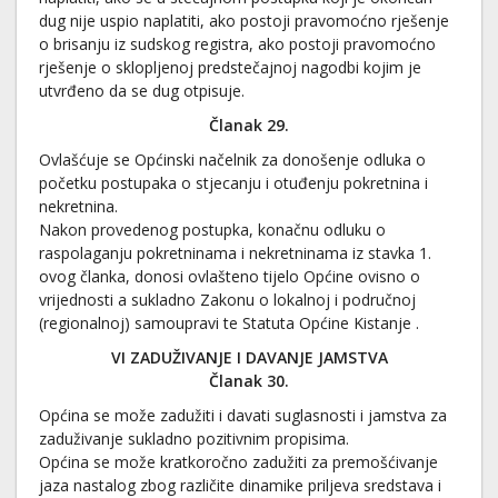
dug nije uspio naplatiti, ako postoji pravomoćno rješenje
o brisanju iz sudskog registra, ako postoji pravomoćno
rješenje o sklopljenoj predstečajnoj nagodbi kojim je
utvrđeno da se dug otpisuje.
Članak
29
.
Ovlašćuje se Općinski načelnik za donošenje odluka o
početku postupaka o stjecanju i otuđenju pokretnina i
nekretnina.
Nakon provedenog postupka, konačnu odluku o
raspolaganju pokretninama i nekretninama iz stavka 1.
ovog članka, donosi ovlašteno tijelo Općine ovisno o
vrijednosti a sukladno Zakonu o lokalnoj i područnoj
(regionalnoj) samoupravi te Statuta Općine Kistanje .
VI ZADUŽIVANJE I DAVANJE JAMSTVA
Članak
30
.
Općina se može zadužiti i davati suglasnosti i jamstva za
zaduživanje sukladno pozitivnim propisima.
Općina se može kratkoročno zadužiti za premošćivanje
jaza nastalog zbog različite dinamike priljeva sredstava i