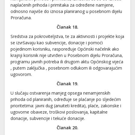
naplaćenih prihoda i primitaka za određene namjene,
odnosno najviše do iznosa planiranog u posebnom dijelu
Proračuna.
Članak 1
8
.
Sredstva za pokroviteljstva, te za aktivnosti i projekte koja
se izvršavaju kao subvencije, donacije i pomoći
pojedinom korisniku, raspoređuje Općinski načelnik ako
krajnji korisnik nije utvrđen u Posebnom dijelu Proračuna,
programu javnih potreba ili drugom aktu Općinskog vijeća
, putem zaključka , posebnom odlukom ili odgovarajućim
ugovorom.
Članak
19
.
U slučaju ostvarenja manjeg opsega nenamjenskih
prihoda od planiranih, određuje se plaćanje po sljedećim
prioritetima: javni dug (anuiteti kredita), plaće, zakonske i
ugovorne obaveze, troškovi poslovanja, kapitalne
donacije, subvencije i tekuće donacije.
Članak 2
0
.