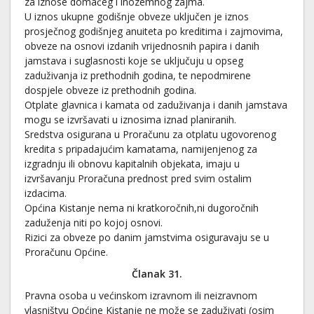
za iznose domaćeg i inozemnog zajma.
U iznos ukupne godišnje obveze uključen je iznos
prosječnog godišnjeg anuiteta po kreditima i zajmovima,
obveze na osnovi izdanih vrijednosnih papira i danih
jamstava i suglasnosti koje se uključuju u opseg
zaduživanja iz prethodnih godina, te nepodmirene
dospjele obveze iz prethodnih godina.
Otplate glavnica i kamata od zaduživanja i danih jamstava
mogu se izvršavati u iznosima iznad planiranih.
Sredstva osigurana u Proračunu za otplatu ugovorenog
kredita s pripadajućim kamatama, namijenjenog za
izgradnju ili obnovu kapitalnih objekata, imaju u
izvršavanju Proračuna prednost pred svim ostalim
izdacima.
Općina Kistanje nema ni kratkoročnih,ni dugoročnih
zaduženja niti po kojoj osnovi.
Rizici za obveze po danim jamstvima osiguravaju se u
Proračunu Općine.
Članak 3
1
.
Pravna osoba u većinskom izravnom ili neizravnom
vlasništvu Općine Kistanje ne može se zaduživati (osim