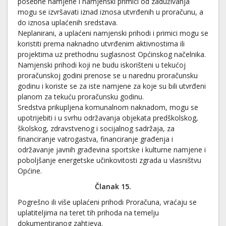
posebne namjene i namjenski primici od zaduživanja
mogu se izvršavati iznad iznosa utvrđenih u proračunu, a
do iznosa uplaćenih sredstava.
Neplanirani, a uplaćeni namjenski prihodi i primici mogu se
koristiti prema naknadno utvrđenim aktivnostima ili
projektima uz prethodnu suglasnost Općinskog načelnika.
Namjenski prihodi koji ne budu iskorišteni u tekućoj
proračunskoj godini prenose se u narednu proračunsku
godinu i koriste se za iste namjene za koje su bili utvrđeni
planom za tekuću proračunsku godinu.
Sredstva prikupljena komunalnom naknadom, mogu se
upotrijebiti i u svrhu održavanja objekata predškolskog,
školskog, zdravstvenog i socijalnog sadržaja, za
financiranje vatrogastva, financiranje građenja i
održavanje javnih građevina sportske i kulturne namjene i
poboljšanje energetske učinkovitosti zgrada u vlasništvu
Općine.
Članak 1
5
.
Pogrešno ili više uplaćeni prihodi Proračuna, vraćaju se
uplatiteljima na teret tih prihoda na temelju
dokumentiranog zahtjeva.