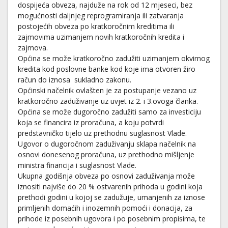
dospijeća obveza, najduže na rok od 12 mjeseci, bez
mogućnosti daljnjeg reprogramiranja ili zatvaranja
postojećih obveza po kratkoročnim kreditima ili
zajmovima uzimanjem novih kratkoročnih kredita i
zajmova.
Općina se može kratkoročno zadužiti uzimanjem okvirnog
kredita kod poslovne banke kod koje ima otvoren žiro
račun do iznosa sukladno zakonu.
Općinski načelnik ovlašten je za postupanje vezano uz
kratkoročno zaduživanje uz uvjet iz 2. i 3.ovoga članka.
Općina se može dugoročno zadužiti samo za investiciju
koja se financira iz proračuna, a koju potvrdi
predstavničko tijelo uz prethodnu suglasnost Vlade.
Ugovor o dugoročnom zaduživanju sklapa načelnik na
osnovi donesenog proračuna, uz prethodno mišljenje
ministra financija i suglasnost Vlade.
Ukupna godišnja obveza po osnovi zaduživanja može
iznositi najviše do 20 % ostvarenih prihoda u godini koja
prethodi godini u kojoj se zadužuje, umanjenih za iznose
primljenih domaćih i inozemnih pomoći i donacija, za
prihode iz posebnih ugovora i po posebnim propisima, te