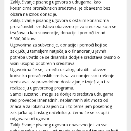
Zaključivanje pisanog ugovora s udrugama, kao
korisnicima proračunskih sredstava, je obavezno bez
obzira na iznos donacije.
Zaključivanje pisanog ugovora s ostalim korisnicima
proračunskih sredstava obavezno je za sredstva koja se
izvršavaju kao subvencije, donacije i pomoći iznad
5.000,00 kuna.
Ugovorima za subvencije, donacije i pomoći koji se
zaključuju temeljem natječaja o financiranju javnih
potreba utvrdit će se dinamika dodjele sredstava ovisno o
visini ukupno odobrenih sredstava.
Ugovorima će se, između ostalog, utvrditi i obveze
korisnika proračunskih sredstva za namjensko trošenje
sredstava, za pravodobno dostavljanje izvještaja i za
realizaciju ugovorenog programa.
Samo izuzetno , mogu se dodijeliti sredstva udrugama
radi provedbe iznenadnih, neplaniranih aktivnosti od
značaja za lokalnu zajednicu i to temeljem posebnog
zaključka općinskog načelnika ,o čemu će se sklopiti
odgovarajući ugovor.
Zaključivanje pisanog ugovora obavezno je i za sve
nabave roba, usluga i ustupanje radova od iznosa za koji