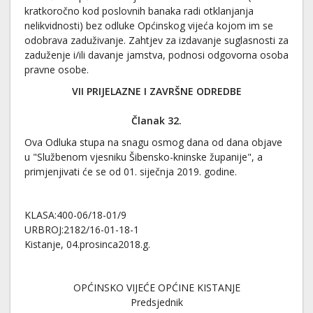
kratkoročno kod poslovnih banaka radi otklanjanja
nelikvidnosti) bez odluke Općinskog vijeća kojom im se
odobrava zaduživanje. Zahtjev za izdavanje suglasnosti za
zaduženje i/ili davanje jamstva, podnosi odgovorna osoba
pravne osobe.
VII PRIJELAZNE I ZAVRŠNE ODREDBE
Članak 3
2
.
Ova Odluka stupa na snagu osmog dana od dana objave
u "Službenom vjesniku Šibensko-kninske županije", a
primjenjivati će se od 01. siječnja 2019. godine.
KLASA:400-06/18-01/9
URBROJ:2182/16-01-18-1
Kistanje, 04.prosinca2018.g.
OPĆINSKO VIJEĆE OPĆINE KISTANJE
Predsjednik