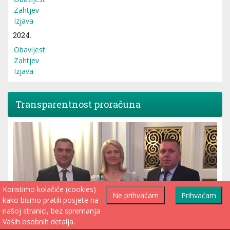
Zahtjev
Izjava
2024.
Obavijest
Zahtjev
Izjava
Transparentnost proračuna
Koristimo kolačiće (cookies)
Ne prihvaćam
Prihvaćam
kako bismo pratili posjete na
našoj stranici, bez spremanja
Vaših osobnih detalja.