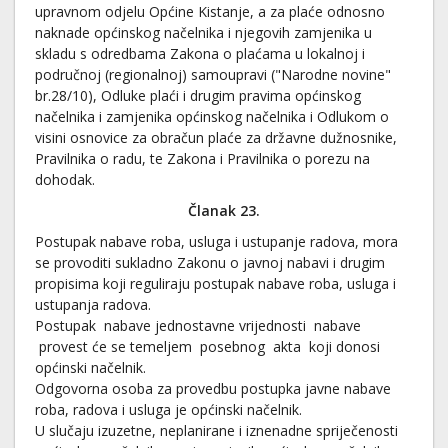
upravnom odjelu Općine Kistanje, a za plaće odnosno
naknade općinskog načelnika i njegovih zamjenika u
skladu s odredbama Zakona o plaćama u lokalnoj i
područnoj (regionalnoj) samoupravi ("Narodne novine"
br.28/10), Odluke plaći i drugim pravima općinskog
načelnika i zamjenika općinskog načelnika i Odlukom o
visini osnovice za obračun plaće za državne dužnosnike,
Pravilnika o radu, te Zakona i Pravilnika o porezu na
dohodak.
Članak 23.
Postupak nabave roba, usluga i ustupanje radova, mora
se provoditi sukladno Zakonu o javnoj nabavi i drugim
propisima koji reguliraju postupak nabave roba, usluga i
ustupanja radova.
Postupak nabave jednostavne vrijednosti nabave
provest će se temeljem posebnog akta koji donosi
općinski načelnik.
Odgovorna osoba za provedbu postupka javne nabave
roba, radova i usluga je općinski načelnik.
U slučaju izuzetne, neplanirane i iznenadne spriječenosti