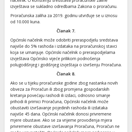
načelnik. O korištenju sredstava proračunske zalihe
izvještava se sukladno odredbama Zakona o proračunu.
Proračunska zaliha za 2019. godinu utvrđuje se u iznosu
od 10.000 kuna.
Članak 7.
Općinski načelnik može odobriti preraspodjelu sredstava
najviše do 5% rashoda i izdataka na proračunskoj stavci
koja se umanjuje. Općinski načelnik o preraspodjelama
izvještava Općinsko vijeće prilikom podnošenja
polugodišnjeg i godišnjeg izvještaja o izvršenju Proračuna.
Članak 8.
Ako se u tijeku proračunske godine zbog nastanka novih
obveza za Proračun ili zbog promjena gospodarskih
kretanja povećaju rashodi ili izdaci, odnosno smanje
prihodi ili primici Proračuna, Općinski načelnik može
obustaviti izvršavanje pojedinih rashoda ili izdataka
najviše 45 dana. Općinski načelnik donosi privremene
mjere obustave. Ako se za vrijeme provođenja mjera
privremene obustave izvršavanja Proračuna, Proračun ne