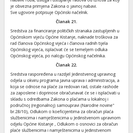
je obvezna primjena Zakona o javnoj nabavi.
Sve ugovore potpisuje Općinski načelnik.
Članak
21
.
Sredstva za financiranje političkih stranaka zastupljenih u
Općinskom vijeću Općine Kistanje, naknade troškova za
rad članova Općinskog vijeća i članova radnih tijela
Općinskog vijeća, isplaćivat će se temeljem odluka
Općinskog vijeća, po nalogu Općinskog načelnika.
Članak 22.
Sredstva raspoređena u razdjel Jedinstvenog upravnog
odjela u okviru programa Javna uprava i administracija, a
koja se odnose na plaće za redovan rad, ostale rashode
za zaposlene i doprinose obračunavat će se i isplaćivati u
skladu s odredbama Zakona o plaćama u lokalnoj i
područnoj (regionalnoj) samoupravi (Narodne novine"
br.28/10), Odlukom o koeficijentima za obračun plaća
službenicima i namještenicima u Jedinstvenom upravnom
odjelu Općine Kistanje , Odlukom o osnovici za obračun
plaće službenicima i namještenicima u Jedinstvenom