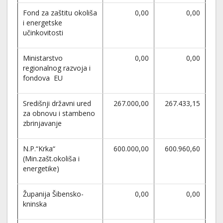
Fond za zaštitu okoliša
0,00
0,00
i energetske
učinkovitosti
Ministarstvo
0,00
0,00
regionalnog razvoja i
fondova EU
Središnji državni ured
267.000,00
267.433,15
za obnovu i stambeno
zbrinjavanje
N.P.“Krka“
600.000,00
600.960,60
(Min.zašt.okoliša i
energetike)
Županija Šibensko-
0,00
0,00
kninska