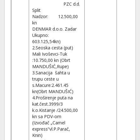
PZC d.d.
Split
Nadzor: 12.500,00
kn
DENMAR d.o.o. Zadar
Ukupno:
603.125,54kn)
2.Seoska cesta (put)
Mali Ivoševci-Tuk
:10.750,00 kn (Obrt
MANDUŠIĆ,Rupe)
3.Sanacija šahta u
trupu ceste u
s.Macure:2.461.45
kn(Obrt MANDUŠIĆ)
4.Proširenje puta na
kat.čest.3999/3
k.o.Kistanje /24.500,00
kn sa PDV-om
(Izvođač „Camel
express“vl.P.Parač,
Knin)