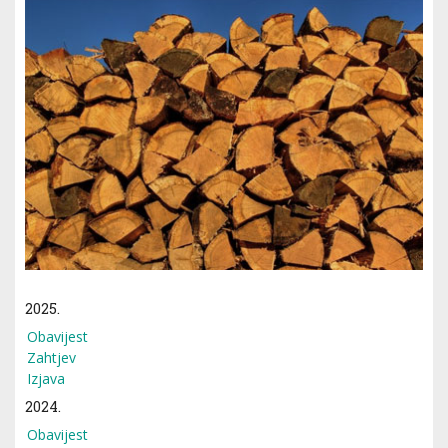
2025.
Obavijest
Zahtjev
Izjava
2024.
Obavijest