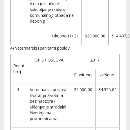
d.o.o.(uključujući
sakupljanje i odvoz
komunalnog otpada na
deponij)
Ukupno (1+2):
620.000,00
614.437,0
4) Veterinarski i sanitarni poslovi
OPIS POSLOVA
2017.
Redni
broj
Planirano
Izvršeno
1.
Veterinarski poslovi
35.000,00
34.555,00
hvatanja životinja
bez nadzora i
uklanjanje stradalih
životinja na
prometnicama