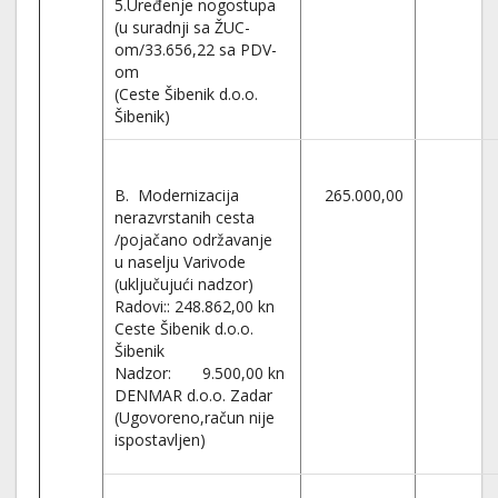
5.Uređenje nogostupa
(u suradnji sa ŽUC-
om/33.656,22 sa PDV-
om
(Ceste Šibenik d.o.o.
Šibenik)
B. Modernizacija
265.000,00
nerazvrstanih cesta
/pojačano održavanje
u naselju Varivode
(uključujući nadzor)
Radovi:: 248.862,00 kn
Ceste Šibenik d.o.o.
Šibenik
Nadzor: 9.500,00 kn
DENMAR d.o.o. Zadar
(Ugovoreno,račun nije
ispostavljen)