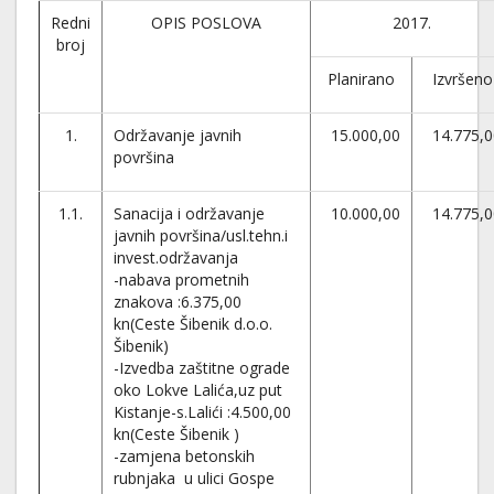
Redni
OPIS POSLOVA
2017.
broj
Planirano
Izvršeno
1.
Održavanje javnih
15.000,00
14.775,0
površina
1.1.
Sanacija i održavanje
10.000,00
14.775,0
javnih površina/usl.tehn.i
invest.održavanja
-nabava prometnih
znakova :6.375,00
kn(Ceste Šibenik d.o.o.
Šibenik)
-Izvedba zaštitne ograde
oko Lokve Lalića,uz put
Kistanje-s.Lalići :4.500,00
kn(Ceste Šibenik )
-zamjena betonskih
rubnjaka u ulici Gospe