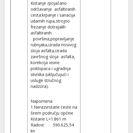
Kistanje /pojačano
održavanje asfaltiranih
cesta:krpanje i sanacija
udarnih rupa,strojno
frezanje dotrajalih
asfaltiranih
površina,popravljanje
rubnjaka,izrada nosivog
sloja asfalta,izrada
završnog sloja asfalta,
korekcija visine
poklopaca i ugradnja
slivnika (uključujući i
usluge stručnog
nadzora).
Napomena:
1.Nerazvrstane ceste na
širem području općine
Kistane L=1.861 m
Radovi: 590.625,54
kn