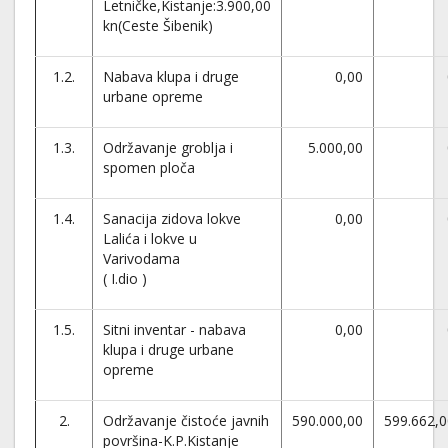
Letničke,Kistanje:3.900,00
kn(Ceste Šibenik)
1.2.
Nabava klupa i druge
0,00
urbane opreme
1.3.
Održavanje groblja i
5.000,00
spomen ploča
1.4.
Sanacija zidova lokve
0,00
Lalića i lokve u
Varivodama
( I.dio )
1.5.
Sitni inventar - nabava
0,00
klupa i druge urbane
opreme
2.
Održavanje čistoće javnih
590.000,00
599.662,0
površina-K.P.Kistanje