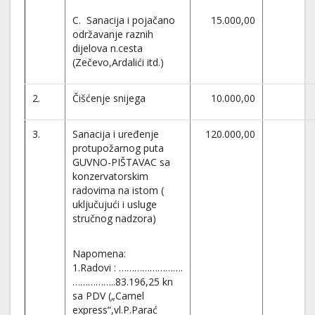
C. Sanacija i pojačano
15.000,00
održavanje raznih
dijelova n.cesta
(Zečevo,Ardalići itd.)
2.
Čišćenje snijega
10.000,00
3.
Sanacija i uređenje
120.000,00
protupožarnog puta
GUVNO-PIŠTAVAC sa
konzervatorskim
radovima na istom (
uključujući i usluge
stručnog nadzora)
Napomena:
1.Radovi : …………………….
……………..83.196,25 kn
sa PDV („Camel
express“,vl.P.Parać