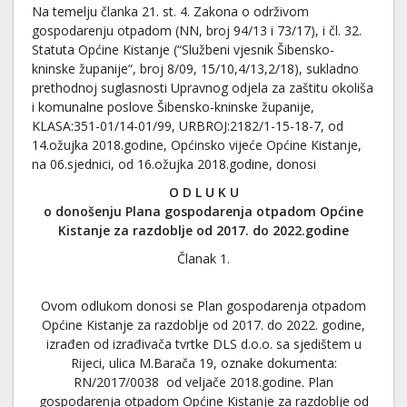
Na temelju članka 21. st. 4. Zakona o održivom
gospodarenju otpadom (NN, broj 94/13 i 73/17), i čl. 32.
Statuta Općine Kistanje (“Službeni vjesnik Šibensko-
kninske županije“, broj 8/09, 15/10,4/13,2/18), sukladno
prethodnoj suglasnosti Upravnog odjela za zaštitu okoliša
i komunalne poslove Šibensko-kninske županije,
KLASA:351-01/14-01/99, URBROJ:2182/1-15-18-7, od
14.ožujka 2018.godine, Općinsko vijeće Općine Kistanje,
na 06.sjednici, od 16.ožujka 2018.godine, donosi
O D L U K U
o donošenju Plana gospodarenja otpadom Općine
Kistanje za razdoblje od 2017. do 2022.godine
Članak 1.
Ovom odlukom donosi se Plan gospodarenja otpadom
Općine Kistanje za razdoblje od 2017. do 2022. godine,
izrađen od izrađivača tvrtke DLS d.o.o. sa sjedištem u
Rijeci, ulica M.Barača 19, oznake dokumenta:
RN/2017/0038 od veljače 2018.godine. Plan
gospodarenja otpadom Općine Kistanje za razdoblje od