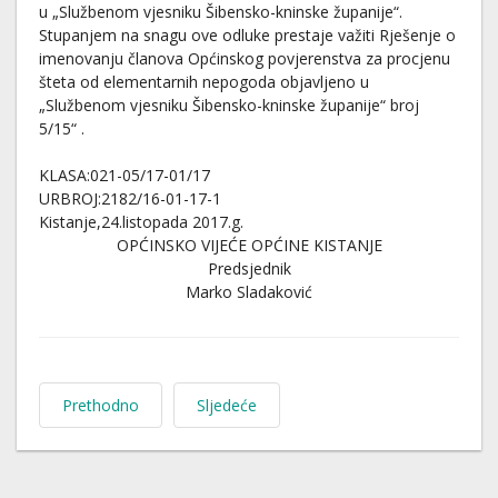
u „Službenom vjesniku Šibensko-kninske županije“.
Stupanjem na snagu ove odluke prestaje važiti Rješenje o
imenovanju članova Općinskog povjerenstva za procjenu
šteta od elementarnih nepogoda objavljeno u
„Službenom vjesniku Šibensko-kninske županije“ broj
5/15“ .
KLASA:021-05/17-01/17
URBROJ:2182/16-01-17-1
Kistanje,24.listopada 2017.g.
OPĆINSKO VIJEĆE OPĆINE KISTANJE
Predsjednik
Marko Sladaković
Prethodno
Sljedeće