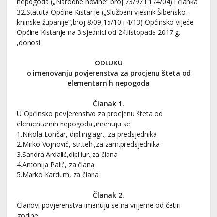
nepogoda („Narodne novine“ broj 73/97 i 174/04) i članka
32.Statuta Općine Kistanje („Službeni vjesnik Šibensko-
kninske županije“,broj 8/09,15/10 i 4/13) Općinsko vijeće
Općine Kistanje na 3.sjednici od 24.listopada 2017.g.
,donosi
ODLUKU
o imenovanju povjerenstva za procjenu šteta od
elementarnih nepogoda
Članak 1.
U Općinsko povjerenstvo za procjenu šteta od
elementarnih nepogoda ,imenuju se:
1.Nikola Lončar, dipl.ing.agr., za predsjednika
2.Mirko Vojnović, str.teh.,za zam.predsjednika
3.Sandra Ardalić,dipl.iur.,za člana
4.Antonija Palić, za člana
5.Marko Kardum, za člana
Članak 2.
Članovi povjerenstva imenuju se na vrijeme od četiri
godine.