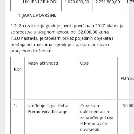
UKUPNI PRIHODI:
1.020.000,00
2.231.800,00
1.7
JAVNE POVRŠINE
1.2.
Za realizaciju gradnje javnih površina u 2017. planiraju
se sredstva u ukupnom iznosu od
32.000,00
kuna
1.3.U nastavku je tabelarni prikaz pojedinih objekata i
uređaja po mjestima izgradnje s opisom poslova i
procjenom troškova:
Naziv aktivnosti
Opis
R.br
Plan 2
1.
Uređenje Trga Petra
Projektna
50.00
Preradovića,Kistanje
dokumentacija
za uređenje Trga
P.Preradovića-
dovršetak.