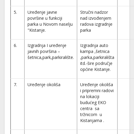
5.
Uređenje javne
Stručni nadzor
površine u funkciji
nad izvođenjem
parka u Novom naselju
radova izgradnje
"Kistanje.
parka
6.
Izgradnja I uređenje
Izgradnja auto
javnih površina –
kampa ,šetnica
šetnica,park,parkiralište.
,parka,parkirališta
itd.-šire područje
općine Kistanje.
7.
Uređenje okoliša
Uređenje okoliša
i pripremni radovi
na lokaciji
budućeg EKO
centra sa
tržnicom u
Kistanjama .