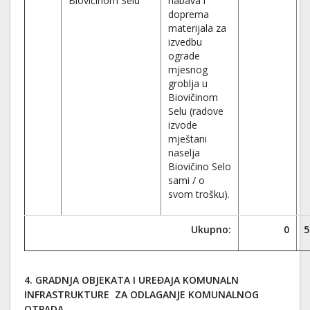
Biovičinom Selu
nabava i
doprema
materijala za
izvedbu
ograde
mjesnog
groblja u
Biovičinom
Selu (radove
izvode
mještani
naselja
Biovičino Selo
sami / o
svom trošku).
Ukupno:
0
5
4. GRADNJA OBJEKATA I UREĐAJA KOMUNALN
INFRASTRUKTURE ZA ODLAGANJE KOMUNALNOG
OTPADA ,