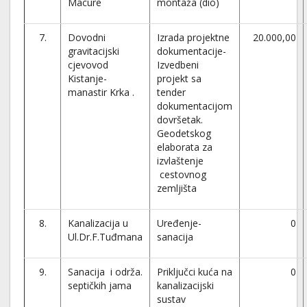
Macure
montaža (dio)
7.
Dovodni
Izrada projektne
20.000,00
gravitacijski
dokumentacije-
cjevovod
Izvedbeni
Kistanje-
projekt sa
manastir Krka .
tender
dokumentacijom
dovršetak.
Geodetskog
elaborata za
izvlaštenje
cestovnog
zemljišta
8.
Kanalizacija u
Uređenje-
0
Ul.Dr.F.Tuđmana
sanacija
9.
Sanacija i održa.
Priključci kuća na
0
septičkih jama
kanalizacijski
sustav