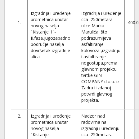
Izgradnja i uređenje
Izgradnja i uređenje
prometnica unutar
cca 250metara
1.
400.0
novog naselja
ulice Marka
"Kistanje 1"-
Marulića što
II.faza,jugozapadno
podrazumijeva
područje naselja-
asfaltiranje
dovršetak izgradnje
kolovoza ,izgradnju
ulica.
i asfaltiranje
nogostupa,prema
glavnom projektu
tvrtke GIN
COMPANY d.o.o. iz
Zadra i izdanoj
potvrdi glavnog
projekta.
2.
Izgradnja i uređenje
Nadzor nad
prometnica unutar
radovima na
novog naselja
izgradnji i uređenju
"Kistanje
cca 250metara