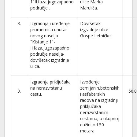
1"II.faza,jugozapadno
ulice Marka
područje .
Marulića.
3.
Izgradnja i uređenje
Dovršetak
prometnica unutar
izgradnje ulice
novog naselja
Gospe Letničke
"Kistanje 1"-
II.faza,jugozapadno
područje naselja-
dovršetak izgradnje
ulica.
Izgradnja priključaka
Izvođenje
na nerazvrstanu
zemljanih,betonskih
3.
50.0
cestu.
i asfalterskih
radova na izgradnji
priključaka
nerazvrstanim
cestama, u ukupnoj
dužini od 50
metara.