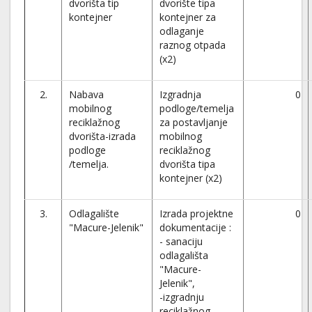
dvorišta tip
dvorište tipa
kontejner
kontejner za
odlaganje
raznog otpada
(x2)
2.
Nabava
Izgradnja
0
mobilnog
podloge/temelja
reciklažnog
za postavljanje
dvorišta-izrada
mobilnog
podloge
reciklažnog
/temelja.
dvorišta tipa
kontejner (x2)
3.
Odlagalište
Izrada projektne
0
"Macure-Jelenik"
dokumentacije :
- sanaciju
odlagališta
"Macure-
Jelenik",
-izgradnju
reciklažnog