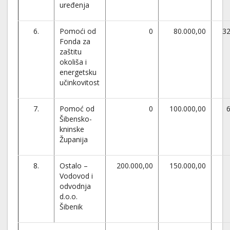
uređenja
6.
Pomoći od
0
80.000,00
32
Fonda za
zaštitu
okoliša i
energetsku
učinkovitost
7.
Pomoć od
0
100.000,00
6
Šibensko-
kninske
Županija
8.
Ostalo –
200.000,00
150.000,00
Vodovod i
odvodnja
d.o.o.
Šibenik