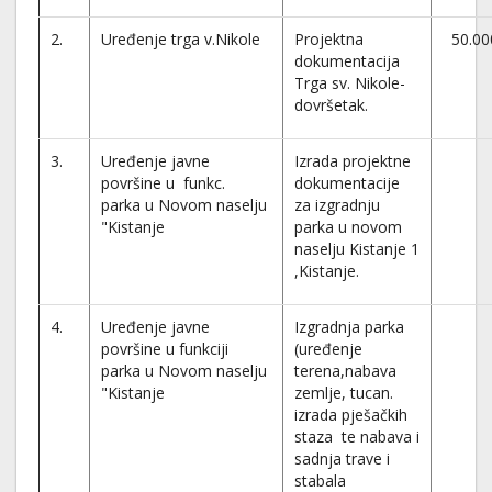
2.
Uređenje trga v.Nikole
Projektna
50.00
dokumentacija
Trga sv. Nikole-
dovršetak.
3.
Uređenje javne
Izrada projektne
površine u funkc.
dokumentacije
parka u Novom naselju
za izgradnju
"Kistanje
parka u novom
naselju Kistanje 1
,Kistanje.
4.
Uređenje javne
Izgradnja parka
površine u funkciji
(uređenje
parka u Novom naselju
terena,nabava
"Kistanje
zemlje, tucan.
izrada pješačkih
staza te nabava i
sadnja trave i
stabala