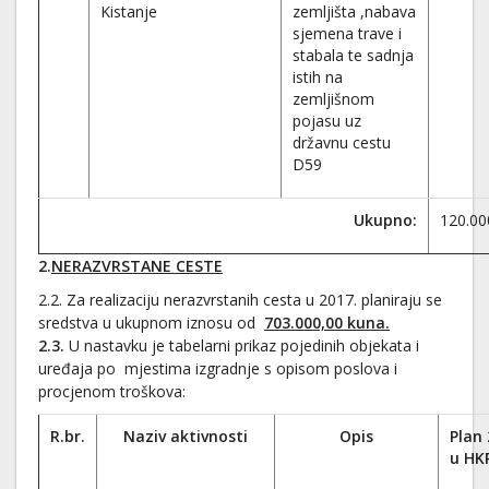
Kistanje
zemljišta ,nabava
sjemena trave i
stabala te sadnja
istih na
zemljišnom
pojasu uz
državnu cestu
D59
Ukupno:
120.00
2
.
NERAZVRSTANE CESTE
2.2. Za realizaciju nerazvrstanih cesta u 2017. planiraju se
sredstva u ukupnom iznosu od
703.000,00 kuna
.
2.3.
U nastavku je tabelarni prikaz pojedinih objekata i
uređaja po mjestima izgradnje s opisom poslova i
procjenom troškova:
R.br.
Naziv aktivnosti
Opis
Plan 
u HK