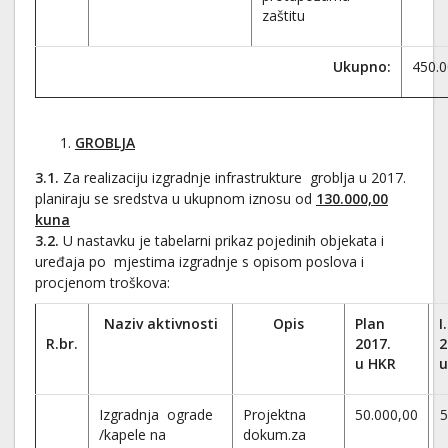
zaštitu
Ukupno:
450.0
GROBLJ
A
3.1
.
Za realizaciju izgradnje infrastrukture groblja u 2017.
planiraju se sredstva u ukupnom iznosu od
130.000,00
kuna
3.2.
U nastavku je tabelarni prikaz pojedinih objekata i
uređaja po mjestima izgradnje s opisom poslova i
procjenom troškova:
Naziv aktivnosti
Opis
Plan
I
R.br.
2017.
2
u HKR
u
Izgradnja ograde
Projektna
50.000,00
5
/kapele na
dokum.za