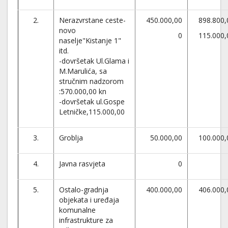
2.
Nerazvrstane ceste-
450.000,00
898.800,
novo
0
115.000,
naselje"Kistanje 1"
itd.
-dovršetak Ul.Glama i
M.Marulića, sa
stručnim nadzorom
:570.000,00 kn
-dovršetak ul.Gospe
Letničke,115.000,00
3.
Groblja
50.000,00
100.000,
4.
Javna rasvjeta
0
5.
Ostalo-gradnja
400.000,00
406.000,
objekata i uređaja
komunalne
infrastrukture za