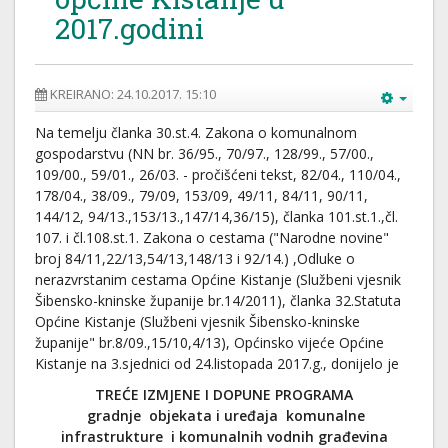
2017.godini
KREIRANO: 24.10.2017. 15:10
Na temelju članka 30.st.4. Zakona o komunalnom
gospodarstvu (NN br. 36/95., 70/97., 128/99., 57/00.,
109/00., 59/01., 26/03. - pročišćeni tekst, 82/04., 110/04.,
178/04., 38/09., 79/09, 153/09, 49/11, 84/11, 90/11,
144/12, 94/13.,153/13.,147/14,36/15), članka 101.st.1.,čl.
107. i čl.108.st.1. Zakona o cestama ("Narodne novine"
broj 84/11,22/13,54/13,148/13 i 92/14.) ,Odluke o
nerazvrstanim cestama Općine Kistanje (Službeni vjesnik
Šibensko-kninske županije br.14/2011), članka 32.Statuta
Općine Kistanje (Službeni vjesnik Šibensko-kninske
županije" br.8/09.,15/10,4/13), Općinsko vijeće Općine
Kistanje na 3.sjednici od 24.listopada 2017.g., donijelo je
TREĆE IZMJENE I DOPUNE PROGRAMA
gradnje objekata i uređaja komunalne
infrastrukture i komunalnih vodnih građevina