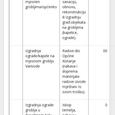
mjesnim
sanaciju,
grobljima/općenito
obnovu,
rekonstrukciju
ili izgradnju
građ.objekata
na grobljima
(kapelice,
ograde).
Izgradnja
Radovi-dio
00
ograde/kapele na
Općine
mjesnom groblju
Kistanje
Varivode
(nabava i
doprema
materijala-
radove izvode
mještani /o
svom trošku).
Izgradnja ograde
Iskop
0
groblja u
temelja,