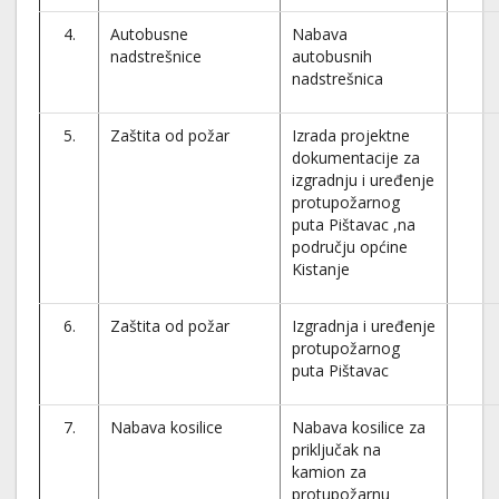
4.
Autobusne
Nabava
nadstrešnice
autobusnih
nadstrešnica
5.
Zaštita od požar
Izrada projektne
dokumentacije za
izgradnju i uređenje
protupožarnog
puta Pištavac ,na
području općine
Kistanje
6.
Zaštita od požar
Izgradnja i uređenje
protupožarnog
puta Pištavac
7.
Nabava kosilice
Nabava kosilice za
priključak na
kamion za
protupožarnu