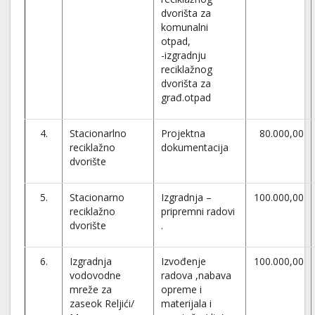
dvorišta za
komunalni
otpad,
-izgradnju
reciklažnog
dvorišta za
građ.otpad
4.
Stacionarlno
Projektna
80.000,00
reciklažno
dokumentacija
dvorište
5.
Stacionarno
Izgradnja –
100.000,00
reciklažno
pripremni radovi
dvorište
.
6.
Izgradnja
Izvođenje
100.000,00
vodovodne
radova ,nabava
mreže za
opreme i
zaseok Reljići/
materijala i