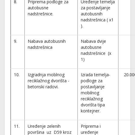
8.
Priprema podloge za
Uređenje temelja
autobusne
za postavljanje
nadstrešnice.
autobusnih
nadstrešnica ( x1
).
9.
Nabava autobusnih
Nabava dvije
nadstrešnica
autobusne
nadstrešnice (x
1)
10.
Izgradnja moblnog
Izrada temelja-
20.00
reciklažnog dvorišta -
podloge za
betonski radovi.
postavljanje
mobilnog
reciklažnog
dvorišta tipa
kontejner.
11.
Uređenje zelenih
Priprema i
površina uz D59 kroz
uređenje