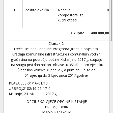
10.
Zaštita okoliša
Nabava
0
kompostera za
kućni otpad
Ukupno:
400.000,00
Članak 2.
Treće izmjene i dopune Programa gradnje objekata i
uređaja komunalne infrastrukture i komunalnih vodnih
građevina na području općine Kistanje u 2017.g. stupaju
na snagu prvi dan nakon objave u «Službenom vjesniku
Šibensko-kninske županije», a primjenjuje se od
01.siječnja do 31.prosinca 2017.godine.
KLASA:363-01/16-01/13
URBROJ:2182/16-01-17-4
Kistanje, 24.listopada 2017.g.
OPĆINSKO VIJEĆE OPĆINE KISTANJE
PREDSJEDNIK
Marko Sladaković