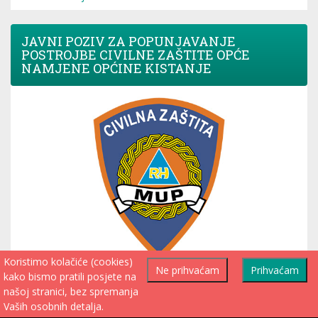
JAVNI POZIV ZA POPUNJAVANJE
POSTROJBE CIVILNE ZAŠTITE OPĆE
NAMJENE OPĆINE KISTANJE
Koristimo kolačiće (cookies)
Ne prihvaćam
Prihvaćam
kako bismo pratili posjete na
Javni poziv
našoj stranici, bez spremanja
Obrazac za prijavu
Vaših osobnih detalja.