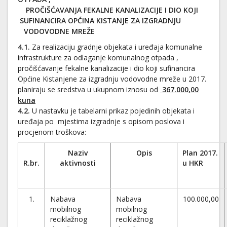
PROČIŠĆAVANJA FEKALNE KANALIZACIJE I DIO KOJI
SUFINANCIRA OPĆINA KISTANJE ZA IZGRADNJU
VODOVODNE MREŽE
4.1.
Za realizaciju gradnje objekata i uređaja komunalne
infrastrukture za odlaganje komunalnog otpada ,
pročišćavanje fekalne kanalizacije i dio koji sufinancira
Općine Kistanjene za izgradnju vodovodne mreže u 2017.
planiraju se sredstva u ukupnom iznosu od
367.000,00
kuna
4.2.
U nastavku je tabelarni prikaz pojedinih objekata i
uređaja po mjestima izgradnje s opisom poslova i
procjenom troškova:
Naziv
Opis
Plan 2017.
R.br.
aktivnosti
u HKR
1.
Nabava
Nabava
100.000,00
mobilnog
mobilnog
reciklažnog
reciklažnog