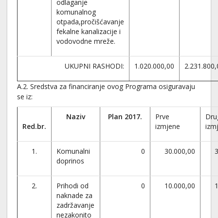
odlaganje
komunalnog
otpada,pročišćavanje
fekalne kanalizacije i
vodovodne mreže.
UKUPNI RASHODI:
1.020.000,00
2.231.800,
A.2. Sredstva za financiranje ovog Programa osiguravaju
se iz:
Naziv
Plan 2017.
Prve
Dru
Red.br.
izmjene
izm
1.
Komunalni
0
30.000,00
3
doprinos
2.
Prihodi od
0
10.000,00
1
naknade za
zadržavanje
nezakonito