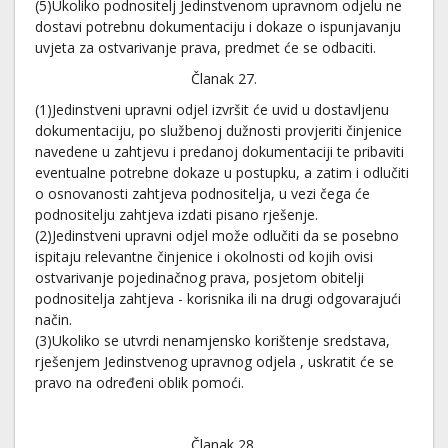
(5)Ukoliko podnositelj Jedinstvenom upravnom odjelu ne
dostavi potrebnu dokumentaciju i dokaze o ispunjavanju
uvjeta za ostvarivanje prava, predmet će se odbaciti.
Članak 27.
(1)Jedinstveni upravni odjel izvršit će uvid u dostavljenu
dokumentaciju, po službenoj dužnosti provjeriti činjenice
navedene u zahtjevu i predanoj dokumentaciji te pribaviti
eventualne potrebne dokaze u postupku, a zatim i odlučiti
o osnovanosti zahtjeva podnositelja, u vezi čega će
podnositelju zahtjeva izdati pisano rješenje.
(2)Jedinstveni upravni odjel može odlučiti da se posebno
ispitaju relevantne činjenice i okolnosti od kojih ovisi
ostvarivanje pojedinačnog prava, posjetom obitelji
podnositelja zahtjeva - korisnika ili na drugi odgovarajući
način.
(3)Ukoliko se utvrdi nenamjensko korištenje sredstava,
rješenjem Jedinstvenog upravnog odjela , uskratit će se
pravo na određeni oblik pomoći.
Članak 28.