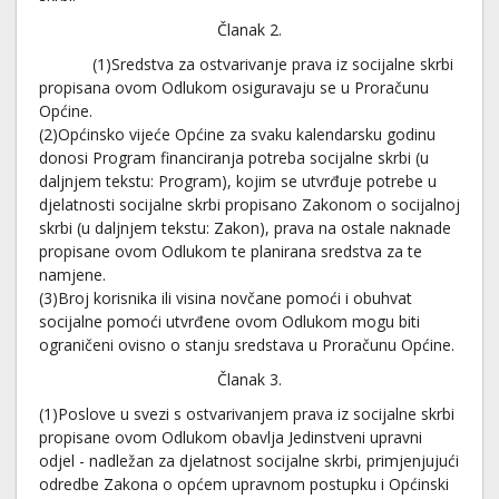
Članak 2.
(1)Sredstva za ostvarivanje prava iz socijalne skrbi
propisana ovom Odlukom osiguravaju se u Proračunu
Općine.
(2)Općinsko vijeće Općine za svaku kalendarsku godinu
donosi Program financiranja potreba socijalne skrbi (u
daljnjem tekstu: Program), kojim se utvrđuje potrebe u
djelatnosti socijalne skrbi propisano Zakonom o socijalnoj
skrbi (u daljnjem tekstu: Zakon), prava na ostale naknade
propisane ovom Odlukom te planirana sredstva za te
namjene.
(3)Broj korisnika ili visina novčane pomoći i obuhvat
socijalne pomoći utvrđene ovom Odlukom mogu biti
ograničeni ovisno o stanju sredstava u Proračunu Općine.
Članak 3.
(1)Poslove u svezi s ostvarivanjem prava iz socijalne skrbi
propisane ovom Odlukom obavlja Jedinstveni upravni
odjel - nadležan za djelatnost socijalne skrbi, primjenjujući
odredbe Zakona o općem upravnom postupku i Općinski