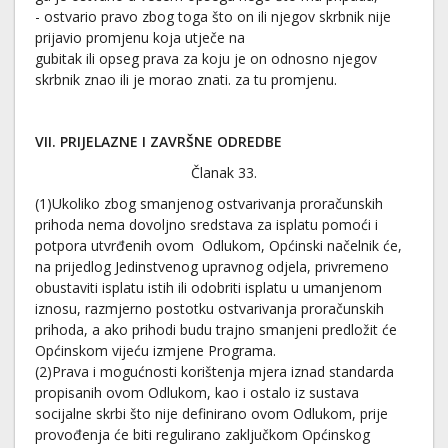
- ostvario pravo zbog toga što on ili njegov skrbnik nije
prijavio promjenu koja utječe na
gubitak ili opseg prava za koju je on odnosno njegov
skrbnik znao ili je morao znati. za tu promjenu.
VII. PRIJELAZNE I ZAVRŠNE ODREDBE
Članak 33.
(1)Ukoliko zbog smanjenog ostvarivanja proračunskih
prihoda nema dovoljno sredstava za isplatu pomoći i
potpora utvrđenih ovom Odlukom, Općinski načelnik će,
na prijedlog Jedinstvenog upravnog odjela, privremeno
obustaviti isplatu istih ili odobriti isplatu u umanjenom
iznosu, razmjerno postotku ostvarivanja proračunskih
prihoda, a ako prihodi budu trajno smanjeni predložit će
Općinskom vijeću izmjene Programa.
(2)Prava i mogućnosti korištenja mjera iznad standarda
propisanih ovom Odlukom, kao i ostalo iz sustava
socijalne skrbi što nije definirano ovom Odlukom, prije
provođenja će biti regulirano zaključkom Općinskog