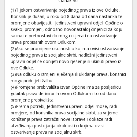
Članak 30.
(1)Tijekom ostvarivanja pojedinog prava iz ove Odluke,
Korisnik je dužan, u roku od 8 dana od dana nastanka te
promjene obavijestiti Jedinstveni upravni odjel Općine o
svakoj promjeni, odnosno novonastaloj činjenici za koju
sazna te pretpostavi da mogu utjecati na ostvarivanje
prava propisanih ovom Odlukom.
(2)Ako se promijene okolnosti o kojima ovisi ostvarivanje
pojedinog prava iz socijalne skrbi, nadležni Jedinstveni
upravni odjel će donijeti novo rješenje ili ukinuti pravo iz
ove Odluke.
(3)Na odluku o izmjeni Rješenja ili ukidanje prava, korisnici
mogu podnijeti žalbu.
(4)Promjena prebivališta izvan Općine ima za posljedicu
gubitak prava definiranih ovom Odlukom i to od dana
promjene prebivališta.
(5)Prema potrebi, Jedinstveni upravni odjel može, radi
provjere, od korisnika prava socijalne skrbi, za vrijeme
korištenja prava zatražiti nove isprave i dokaze radi
utvrđivanja postojanja okolnosti o kojima ovisi
ostvarivanje prava na socijalnu skrb.