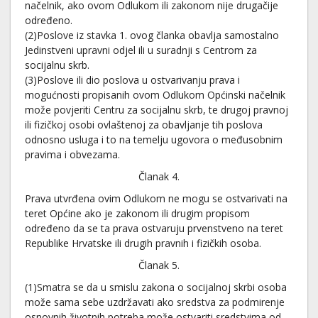
načelnik, ako ovom Odlukom ili zakonom nije drugačije
određeno.
(2)Poslove iz stavka 1. ovog članka obavlja samostalno
Jedinstveni upravni odjel ili u suradnji s Centrom za
socijalnu skrb.
(3)Poslove ili dio poslova u ostvarivanju prava i
mogućnosti propisanih ovom Odlukom Općinski načelnik
može povjeriti Centru za socijalnu skrb, te drugoj pravnoj
ili fizičkoj osobi ovlaštenoj za obavljanje tih poslova
odnosno usluga i to na temelju ugovora o međusobnim
pravima i obvezama.
Članak 4.
Prava utvrđena ovim Odlukom ne mogu se ostvarivati na
teret Općine ako je zakonom ili drugim propisom
određeno da se ta prava ostvaruju prvenstveno na teret
Republike Hrvatske ili drugih pravnih i fizičkih osoba.
Članak 5.
(1)Smatra se da u smislu zakona o socijalnoj skrbi osoba
može sama sebe uzdržavati ako sredstva za podmirenje
osnovnih životnih potreba može ostvariti sredstvima od