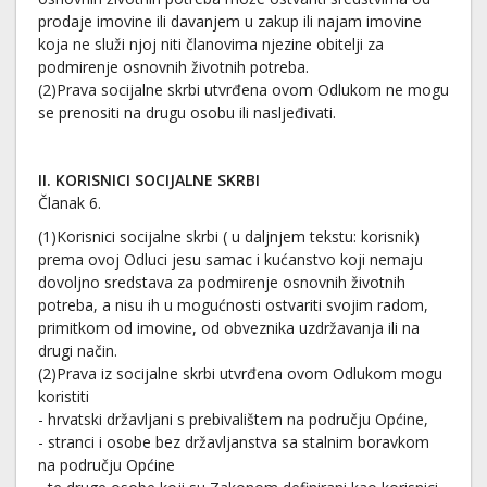
prodaje imovine ili davanjem u zakup ili najam imovine
koja ne služi njoj niti članovima njezine obitelji za
podmirenje osnovnih životnih potreba.
(2)Prava socijalne skrbi utvrđena ovom Odlukom ne mogu
se prenositi na drugu osobu ili nasljeđivati.
II. KORISNICI SOCIJALNE SKRBI
Članak 6.
(1)Korisnici socijalne skrbi ( u daljnjem tekstu: korisnik)
prema ovoj Odluci jesu samac i kućanstvo koji nemaju
dovoljno sredstava za podmirenje osnovnih životnih
potreba, a nisu ih u mogućnosti ostvariti svojim radom,
primitkom od imovine, od obveznika uzdržavanja ili na
drugi način.
(2)Prava iz socijalne skrbi utvrđena ovom Odlukom mogu
koristiti
- hrvatski državljani s prebivalištem na području Općine,
- stranci i osobe bez državljanstva sa stalnim boravkom
na području Općine