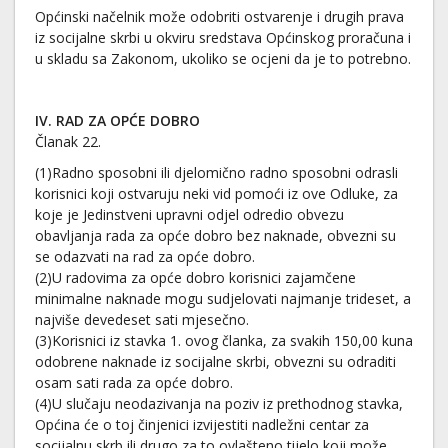
Općinski načelnik može odobriti ostvarenje i drugih prava
iz socijalne skrbi u okviru sredstava Općinskog proračuna i
u skladu sa Zakonom, ukoliko se ocjeni da je to potrebno.
IV. RAD ZA OPĆE DOBRO
Članak 22.
(1)Radno sposobni ili djelomično radno sposobni odrasli
korisnici koji ostvaruju neki vid pomoći iz ove Odluke, za
koje je Jedinstveni upravni odjel odredio obvezu
obavljanja rada za opće dobro bez naknade, obvezni su
se odazvati na rad za opće dobro.
(2)U radovima za opće dobro korisnici zajamčene
minimalne naknade mogu sudjelovati najmanje trideset, a
najviše devedeset sati mjesečno.
(3)Korisnici iz stavka 1. ovog članka, za svakih 150,00 kuna
odobrene naknade iz socijalne skrbi, obvezni su odraditi
osam sati rada za opće dobro.
(4)U slučaju neodazivanja na poziv iz prethodnog stavka,
Općina će o toj činjenici izvijestiti nadležni centar za
socijalnu skrb ili drugo za to ovlašteno tijelo koji može,