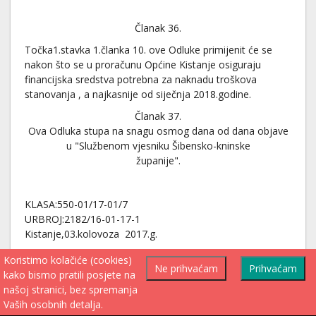
Članak 36.
Točka1.stavka 1.članka 10. ove Odluke primijenit će se
nakon što se u proračunu Općine Kistanje osiguraju
financijska sredstva potrebna za naknadu troškova
stanovanja , a najkasnije od siječnja 2018.godine.
Članak 37.
Ova Odluka stupa na snagu osmog dana od dana objave
u "Službenom vjesniku Šibensko-kninske
županije".
KLASA:550-01/17-01/7
URBROJ:2182/16-01-17-1
Kistanje,03.kolovoza 2017.g.
OPĆINSKO VIJEĆE OPĆINE KISTANJE
Koristimo kolačiće (cookies)
Ne prihvaćam
Prihvaćam
PRDSJEDNIK
kako bismo pratili posjete na
Marko Sladaković
našoj stranici, bez spremanja
Vaših osobnih detalja.