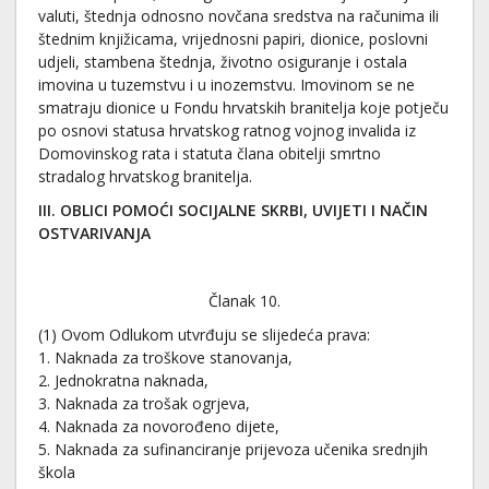
valuti, štednja odnosno novčana sredstva na računima ili
štednim knjižicama, vrijednosni papiri, dionice, poslovni
udjeli, stambena štednja, životno osiguranje i ostala
imovina u tuzemstvu i u inozemstvu. Imovinom se ne
smatraju dionice u Fondu hrvatskih branitelja koje potječu
po osnovi statusa hrvatskog ratnog vojnog invalida iz
Domovinskog rata i statuta člana obitelji smrtno
stradalog hrvatskog branitelja.
III. OBLICI POMOĆI SOCIJALNE SKRBI, UVIJETI I NAČIN
OSTVARIVANJA
Članak 10.
(1) Ovom Odlukom utvrđuju se slijedeća prava:
1. Naknada za troškove stanovanja,
2. Jednokratna naknada,
3. Naknada za trošak ogrjeva,
4. Naknada za novorođeno dijete,
5. Naknada za sufinanciranje prijevoza učenika srednjih
škola