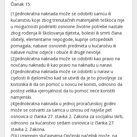
Članak 15.
(1)Jednokratna naknada može se odobriti samcu ili
kućanstvu koje zbog trenutačnih materijalnih teškoća nije
u mogućnosti podmiriti osnovne životne potrebe nastale
zbog rođenja ili školovanja djeteta, bolesti ili smrti člana
obitelji, elementarne nepogode, kupnje ortopedskih
pomagala, nabave osnovnih predmeta u kućanstvu ili
nabave nužne odjeće i obuće ili druge nevolje.
(2)Jednokratna naknada može se odobriti kao pravo na
novčanu naknadu ili kao pravo na naknadu u naravi.
(3)Jednokratna naknada može se odobriti u naravi u
cijelosti ili djelomično kad se utvrdi da je to povoljnije za
korisnika ili da on pomoć u novcu ne koristi, odnosno da
postoji velika vjerojatnost da tu pomoć neće koristiti
namjenski.
(4)Jednokratna naknada u jednoj proračunskoj godini
može se ostvariti za samca u iznosu od najviše pet
osnovica iz članka 27. stavka 2. Zakona za socijalnu skrb,
odnosno za kućanstvo sedam osnovica iz članka 27.
stavka 2. Zakona.
(5)U iznimnim slučajevima Općinski načelnik može, na