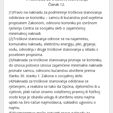
Članak 12.
(1)Pravo na naknadu za podmirenje troškova stanovanja
odobrava se korisniku – samcu ili kućanstvu pod uvjetima
propisanim Zakonom, odnosno korisniku po izvršnom
rješenju Centra za socijalnu skrb o zajamčenoj
minimalnoj naknadi.
(2)Troškovi stanovanja odnose se na najamninu,
komunalnu naknadu, električnu energiju, plin, grijanje,
vodu, odvodnju i druge troškove stanovanja u skladu s
posebnim propisima.
(3)Naknada za troškove stanovanja priznaje se korisniku,
do iznosa polovice iznosa zajamčene minimalne naknade
priznate samcu, odnosno kućanstvu utvrđene prema
članku 30. stavku 1. Zakona o socijalnoj skrbi.
(4)Naknada za troškove stanovanja odobrava se
rješenjem, a realizira se tako da Općina, djelomično ili u
cijelosti, plati račun izravno ovlaštenoj pravnoj ili fizičkoj
osobi koja je obavila uslugu ili utvrđenu visinu najma
uplati na žiro-račun najmodavca, sukladno ugovoru o
najmu.
(5)Najmoprimac može ostvariti pravo naknadu za