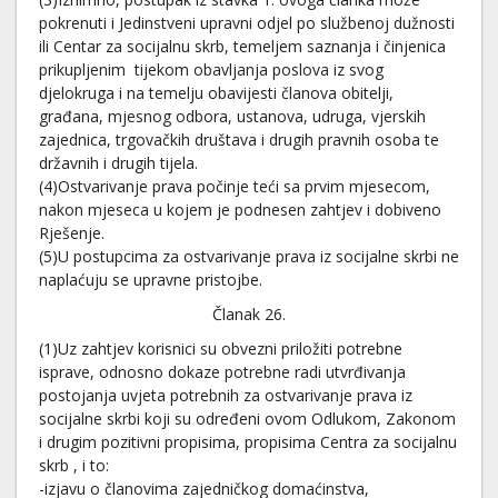
pokrenuti i Jedinstveni upravni odjel po službenoj dužnosti
ili Centar za socijalnu skrb, temeljem saznanja i činjenica
prikupljenim tijekom obavljanja poslova iz svog
djelokruga i na temelju obavijesti članova obitelji,
građana, mjesnog odbora, ustanova, udruga, vjerskih
zajednica, trgovačkih društava i drugih pravnih osoba te
državnih i drugih tijela.
(4)Ostvarivanje prava počinje teći sa prvim mjesecom,
nakon mjeseca u kojem je podnesen zahtjev i dobiveno
Rješenje.
(5)U postupcima za ostvarivanje prava iz socijalne skrbi ne
naplaćuju se upravne pristojbe.
Članak 26.
(1)Uz zahtjev korisnici su obvezni priložiti potrebne
isprave, odnosno dokaze potrebne radi utvrđivanja
postojanja uvjeta potrebnih za ostvarivanje prava iz
socijalne skrbi koji su određeni ovom Odlukom, Zakonom
i drugim pozitivni propisima, propisima Centra za socijalnu
skrb , i to:
-izjavu o članovima zajedničkog domaćinstva,