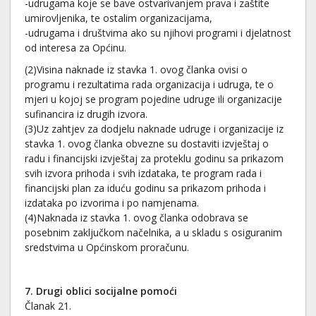
-udrugama koje se bave ostvarivanjem prava i zaštite
umirovljenika, te ostalim organizacijama,
-udrugama i društvima ako su njihovi programi i djelatnost
od interesa za Općinu.
(2)Visina naknade iz stavka 1. ovog članka ovisi o
programu i rezultatima rada organizacija i udruga, te o
mjeri u kojoj se program pojedine udruge ili organizacije
sufinancira iz drugih izvora.
(3)Uz zahtjev za dodjelu naknade udruge i organizacije iz
stavka 1. ovog članka obvezne su dostaviti izvještaj o
radu i financijski izvještaj za proteklu godinu sa prikazom
svih izvora prihoda i svih izdataka, te program rada i
financijski plan za iduću godinu sa prikazom prihoda i
izdataka po izvorima i po namjenama.
(4)Naknada iz stavka 1. ovog članka odobrava se
posebnim zaključkom načelnika, a u skladu s osiguranim
sredstvima u Općinskom proračunu.
7
. Drugi oblici socijalne pomoći
Članak 21.