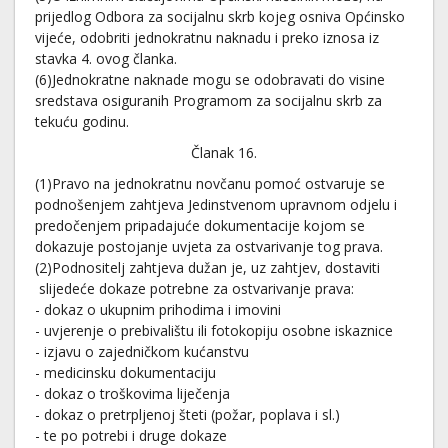
prijedlog Odbora za socijalnu skrb kojeg osniva Općinsko
vijeće, odobriti jednokratnu naknadu i preko iznosa iz
stavka 4. ovog članka.
(6)Jednokratne naknade mogu se odobravati do visine
sredstava osiguranih Programom za socijalnu skrb za
tekuću godinu.
Članak 16.
(1)Pravo na jednokratnu novčanu pomoć ostvaruje se
podnošenjem zahtjeva Jedinstvenom upravnom odjelu i
predočenjem pripadajuće dokumentacije kojom se
dokazuje postojanje uvjeta za ostvarivanje tog prava.
(2)Podnositelj zahtjeva dužan je, uz zahtjev, dostaviti
slijedeće dokaze potrebne za ostvarivanje prava:
- dokaz o ukupnim prihodima i imovini
- uvjerenje o prebivalištu ili fotokopiju osobne iskaznice
- izjavu o zajedničkom kućanstvu
- medicinsku dokumentaciju
- dokaz o troškovima liječenja
- dokaz o pretrpljenoj šteti (požar, poplava i sl.)
- te po potrebi i druge dokaze