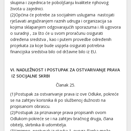
skupina i zajednica te poboljšanju kvalitete njihovog
života u zajednici.
(2)Općina će potrebe za socijalnim uslugama nastojati
rješavati angažiranjem raznih udruga i organizacija sa
kojima sklapanjem odgovarajućih sporazuma i /ili ugovora
o suradnji , za što će u svom proračunu osigurati
određena sredstva , kao i putem provedbe određenih
projekata za koje bude uspjela osigurati potrebna
financijska sredstva bilo od državne bilo iz EU.
VI. NADLEŽNOST I POSTUPAK ZA OSTVARIVANJE PRAVA
IZ SOCIJALNE
SKRBI
Članak 25.
(1)Postupak za ostvarivanje prava iz ove Odluke, pokreće
se na zahtjev korisnika ili po službenoj dužnosti na
propisanom obrascu.
(2)Postupak za priznavanje prava propisanih ovom
Odlukom pokreće se i na zahtjev bračnog druga, člana
obitelji, skrbnika ili udomitelja.
(3)Iznimno, postupak iz stavka 1. ovoga članka može