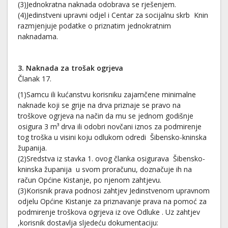
(3)Jednokratna naknada odobrava se rješenjem.
(4)Jedinstveni upravni odjel i Centar za socijalnu skrb Knin
razmjenjuje podatke o priznatim jednokratnim
naknadama.
3. Naknada za trošak ogrjeva
Članak 17.
(1)Samcu ili kućanstvu korisniku zajamčene minimalne
naknade koji se grije na drva priznaje se pravo na
troškove ogrjeva na način da mu se jednom godišnje
osigura 3 m³ drva ili odobri novčani iznos za podmirenje
tog troška u visini koju odlukom odredi Šibensko-kninska
županija.
(2)Sredstva iz stavka 1. ovog članka osigurava Šibensko-
kninska županija u svom proračunu, doznačuje ih na
račun Općine Kistanje, po njenom zahtjevu.
(3)Korisnik prava podnosi zahtjev Jedinstvenom upravnom
odjelu Općine Kistanje za priznavanje prava na pomoć za
podmirenje troškova ogrjeva iz ove Odluke . Uz zahtjev
,korisnik dostavlja sljedeću dokumentaciju: