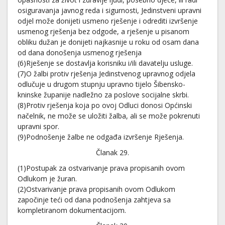
osiguravanja javnog reda i sigurnosti, Jedinstveni upravni
odjel može donijeti usmeno rješenje i odrediti izvršenje
usmenog rješenja bez odgode, a rješenje u pisanom
obliku dužan je donijeti najkasnije u roku od osam dana
od dana donošenja usmenog rješenja
(6)Rješenje se dostavlja korisniku i/ili davatelju usluge.
(7)O žalbi protiv rješenja Jedinstvenog upravnog odjela
odlučuje u drugom stupnju upravno tijelo Šibensko-
kninske županije nadležno za poslove socijalne skrbi.
(8)Protiv rješenja koja po ovoj Odluci donosi Općinski
načelnik, ne može se uložiti žalba, ali se može pokrenuti
upravni spor.
(9)Podnošenje žalbe ne odgađa izvršenje Rješenja.
Članak 29.
(1)Postupak za ostvarivanje prava propisanih ovom
Odlukom je žuran.
(2)Ostvarivanje prava propisanih ovom Odlukom
započinje teći od dana podnošenja zahtjeva sa
kompletiranom dokumentacijom.