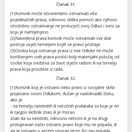
Članak 31.
(1)Korisnik može istovremeno ostvarivati više
pojedinačnih prava, odnosno oblika pomoći ako njihovo
istodobno ostvarivanje ne proturječi ovoj Odluci i svrsi za
koju je namijenjeno.
(2)Navedena prava korisnik može ostvarivati sve dok
postoje uvjeti temeljem kojih se pravo priznaje.
(3)Osoba koja ostvaruje prava iz ove Odluke ne može
korištenjem ovih prava postići bolji materijalni položaj od
osobe koja sredstva za život stječe radom ili na temelju
prava koja proizlaze iz rada.
Članak 32.
(1)Korisnik koji je ostvario neko pravo iz socijalne skrbi
propisano ovom Odlukom, dužan je nadoknaditi štetu,
ako je:
- na temelju neistinitih ili netočnih podataka za koje je on
ili njegov skrbnik znao ili je morao
znati da su neistiniti, odnosno netočni ili je na drugi
protupravan način ostvario pravo koje mu ne pripada, ili
ga je ostvario u većem opsegu nego što mu pripada,