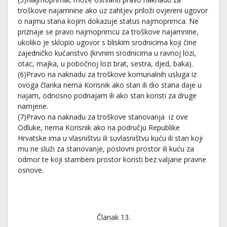
troškove najamnine ako uz zahtjev priloži ovjereni ugovor
o najmu stana kojim dokazuje status najmoprimca. Ne
priznaje se pravo najmoprimcu za troškove najamnine,
ukoliko je sklopio ugovor s bliskim srodnicima koji čine
zajedničko kućanstvo (krvnim srodnicima u ravnoj lozi,
otac, majka, u pobočnoj lozi brat, sestra, djed, baka).
(6)Pravo na naknadu za troškove komunalnih usluga iz
ovoga članka nema Korisnik ako stan ili dio stana daje u
najam, odnosno podnajam ili ako stan koristi za druge
namjene.
(7)Pravo na naknadu za troškove stanovanja iz ove
Odluke, nema Korisnik ako na području Republike
Hrvatske ima u vlasništvu ili suvlasništvu kuću ili stan koji
mu ne služi za stanovanje, poslovni prostor ili kuću za
odmor te koji stambeni prostor koristi bez valjane pravne
osnove.
Članak 13.