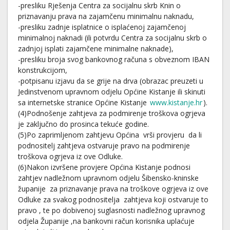
-presliku Rješenja Centra za socijalnu skrb Knin o
priznavanju prava na zajamčenu minimalnu naknadu,
-presliku zadnje isplatnice o isplaćenoj zajamčenoj
minimalnoj naknadi (ili potvrdu Centra za socijalnu skrb o
zadnjoj isplati zajamčene minimalne naknade),
-presliku broja svog bankovnog računa s obveznom IBAN
konstrukcijom,
-potpisanu izjavu da se grije na drva (obrazac preuzeti u
Jedinstvenom upravnom odjelu Općine Kistanje ili skinuti
sa internetske stranice Općine Kistanje
www.kistanje.hr
).
(4)Podnošenje zahtjeva za podmirenje troškova ogrjeva
je zaključno do prosinca tekuće godine.
(5)Po zaprimljenom zahtjevu Općina vrši provjeru da li
podnositelj zahtjeva ostvaruje pravo na podmirenje
troškova ogrjeva iz ove Odluke.
(6)Nakon izvršene provjere Općina Kistanje podnosi
zahtjev nadležnom upravnom odjelu Šibensko-kninske
županije za priznavanje prava na troškove ogrjeva iz ove
Odluke za svakog podnositelja zahtjeva koji ostvaruje to
pravo , te po dobivenoj suglasnosti nadležnog upravnog
odjela Županije ,na bankovni račun korisnika uplaćuje