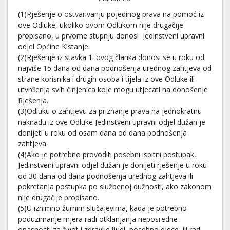
(1)Rješenje o ostvarivanju pojedinog prava na pomoć iz
ove Odluke, ukoliko ovom Odlukom nije drugačije
propisano, u prvome stupnju donosi Jedinstveni upravni
odjel Općine Kistanje.
(2)Rješenje iz stavka 1. ovog članka donosi se u roku od
najviše 15 dana od dana podnošenja urednog zahtjeva od
strane korisnika i drugih osoba i tijela iz ove Odluke ili
utvrđenja svih činjenica koje mogu utjecati na donošenje
Rješenja.
(3)Odluku o zahtjevu za priznanje prava na jednokratnu
naknadu iz ove Odluke Jedinstveni upravni odjel dužan je
donijeti u roku od osam dana od dana podnošenja
zahtjeva.
(4)Ako je potrebno provoditi posebni ispitni postupak,
Jedinstveni upravni odjel dužan je donijeti rješenje u roku
od 30 dana od dana podnošenja urednog zahtjeva ili
pokretanja postupka po službenoj dužnosti, ako zakonom
nije drugačije propisano.
(5)U iznimno žurnim slučajevima, kada je potrebno
poduzimanje mjera radi otklanjanja neposredne
opasnosti za život i zdravlje ljudi, posebno djece, ili radi