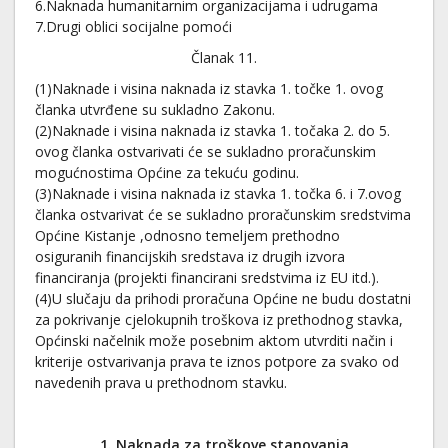
6.Naknada humanitarnim organizacijama i udrugama
7.Drugi oblici socijalne pomoći
Članak 11.
(1)Naknade i visina naknada iz stavka 1. točke 1. ovog
članka utvrđene su sukladno Zakonu.
(2)Naknade i visina naknada iz stavka 1. točaka 2. do 5.
ovog članka ostvarivati će se sukladno proračunskim
mogućnostima Općine za tekuću godinu.
(3)Naknade i visina naknada iz stavka 1. točka 6. i 7.ovog
članka ostvarivat će se sukladno proračunskim sredstvima
Općine Kistanje ,odnosno temeljem prethodno
osiguranih financijskih sredstava iz drugih izvora
financiranja (projekti financirani sredstvima iz EU itd.).
(4)U slučaju da prihodi proračuna Općine ne budu dostatni
za pokrivanje cjelokupnih troškova iz prethodnog stavka,
Općinski načelnik može posebnim aktom utvrditi način i
kriterije ostvarivanja prava te iznos potpore za svako od
navedenih prava u prethodnom stavku.
1. Naknada za troškove stanovanja