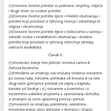
(1)Osnovne životne potrebe su prehrana, smještaj, odjeća
i druge stvari za osobne potrebe.
(2)Osnovne životne potrebe djece i mladeži obuhvaćaju i
potrebe koje proizlaze iz njihovog razvoja i odrastanja te
odgoja i obrazovanja.
(3)Osnovne životne potrebe djece s teškoćama u razvoju i
odraslih osoba s invaliditetom obuhvaćaju i dodatne
potrebe koje proizlaze iz njihovog oštećenja zdravlja,
odnosno invaliditeta.
Članak 9.
(1)Imovinsko stanje čine prihodi i imovina samca ili
članova kućanstva.
(2)Prihodima se smatraju sva novčana sredstva ostvarena
po osnovi rada, mirovine, primitaka od imovine ili na neki
drugi način (primjerice primitak od udjela u kapitalu,
kamate od štednje i sl.) ostvarene u tuzemstvu i u
inozemstvu sukladno propisima o oporezivanju dohotka,
a umanjeni za iznos uplaćenog poreza i prireza.
(3)Imovinom se smatraju pokretnine, nekretnine,
imovinska prava, iznos gotovine u domaćoj i stranoj