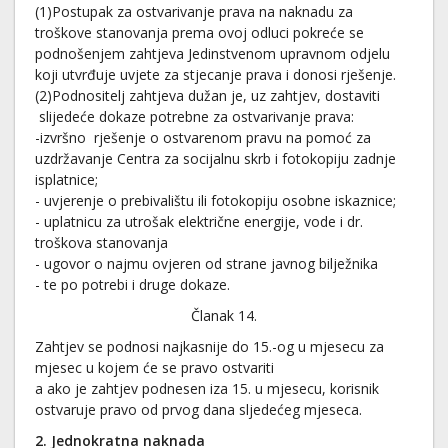
(1)Postupak za ostvarivanje prava na naknadu za
troškove stanovanja prema ovoj odluci pokreće se
podnošenjem zahtjeva Jedinstvenom upravnom odjelu
koji utvrđuje uvjete za stjecanje prava i donosi rješenje.
(2)Podnositelj zahtjeva dužan je, uz zahtjev, dostaviti
slijedeće dokaze potrebne za ostvarivanje prava:
-izvršno rješenje o ostvarenom pravu na pomoć za
uzdržavanje Centra za socijalnu skrb i fotokopiju zadnje
isplatnice;
- uvjerenje o prebivalištu ili fotokopiju osobne iskaznice;
- uplatnicu za utrošak električne energije, vode i dr.
troškova stanovanja
- ugovor o najmu ovjeren od strane javnog bilježnika
- te po potrebi i druge dokaze.
Članak 14.
Zahtjev se podnosi najkasnije do 15.-og u mjesecu za
mjesec u kojem će se pravo ostvariti
a ako je zahtjev podnesen iza 15. u mjesecu, korisnik
ostvaruje pravo od prvog dana sljedećeg mjeseca.
2. Jednokratn
a
naknad
a