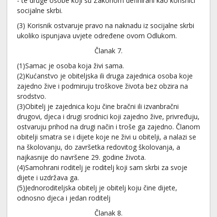
- te druge osobe koji su Zakonom definirani kao korisnici
socijalne skrbi.
(3) Korisnik ostvaruje pravo na naknadu iz socijalne skrbi
ukoliko ispunjava uvjete određene ovom Odlukom.
Članak 7.
(1)Samac je osoba koja živi sama.
(2)Kućanstvo je obiteljska ili druga zajednica osoba koje
zajedno žive i podmiruju troškove života bez obzira na
srodstvo.
(3)Obitelj je zajednica koju čine bračni ili izvanbračni
drugovi, djeca i drugi srodnici koji zajedno žive, privređuju,
ostvaruju prihod na drugi način i troše ga zajedno. Članom
obitelji smatra se i dijete koje ne živi u obitelji, a nalazi se
na školovanju, do završetka redovitog školovanja, a
najkasnije do navršene 29. godine života.
(4)Samohrani roditelj je roditelj koji sam skrbi za svoje
dijete i uzdržava ga.
(5)Jednoroditeljska obitelj je obitelj koju čine dijete,
odnosno djeca i jedan roditelj
Članak 8.