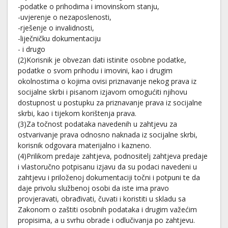
-podatke o prihodima i imovinskom stanju,
-uvjerenje o nezaposlenosti,
-rješenje o invalidnosti,
-liječničku dokumentaciju
- i drugo
(2)Korisnik je obvezan dati istinite osobne podatke,
podatke o svom prihodu i imovini, kao i drugim
okolnostima o kojima ovisi priznavanje nekog prava iz
socijalne skrbi i pisanom izjavom omogućiti njihovu
dostupnost u postupku za priznavanje prava iz socijalne
skrbi, kao i tijekom korištenja prava.
(3)Za točnost podataka navedenih u zahtjevu za
ostvarivanje prava odnosno naknada iz socijalne skrbi,
korisnik odgovara materijalno i kazneno.
(4)Prilikom predaje zahtjeva, podnositelj zahtjeva predaje
i vlastoručno potpisanu izjavu da su podaci navedeni u
zahtjevu i priloženoj dokumentaciji točni i potpuni te da
daje privolu službenoj osobi da iste ima pravo
provjeravati, obrađivati, čuvati i koristiti u skladu sa
Zakonom o zaštiti osobnih podataka i drugim važećim
propisima, a u svrhu obrade i odlučivanja po zahtjevu.