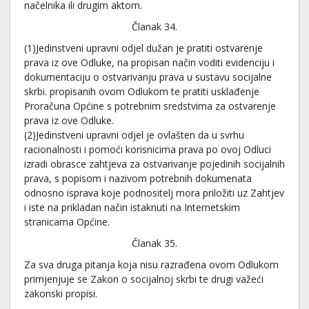
načelnika ili drugim aktom.
Članak 34.
(1)Jedinstveni upravni odjel dužan je pratiti ostvarenje
prava iz ove Odluke, na propisan način voditi evidenciju i
dokumentaciju o ostvarivanju prava u sustavu socijalne
skrbi. propisanih ovom Odlukom te pratiti usklađenje
Proračuna Općine s potrebnim sredstvima za ostvarenje
prava iz ove Odluke.
(2)Jedinstveni upravni odjel je ovlašten da u svrhu
racionalnosti i pomoći korisnicima prava po ovoj Odluci
izradi obrasce zahtjeva za ostvarivanje pojedinih socijalnih
prava, s popisom i nazivom potrebnih dokumenata
odnosno isprava koje podnositelj mora priložiti uz Zahtjev
i iste na prikladan način istaknuti na Internetskim
stranicama Općine.
Članak 35.
Za sva druga pitanja koja nisu razrađena ovom Odlukom
primjenjuje se Zakon o socijalnoj skrbi te drugi važeći
zakonski propisi.