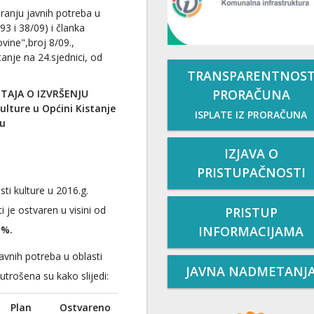
ranju javnih potreba u
93 i 38/09) i članka
vine",broj 8/09.,
anje na 24.sjednici, od
TRANSPARENTNOS
PRORAČUNA
TAJA O IZVRŠENJU
ulture u Općini Kistanje
ISPLATE IZ PRORAČUNA
nu
IZJAVA O
PRISTUPAČNOSTI
ti kulture u 2016.g.
ti je ostvaren u visini od
PRISTUP
INFORMACIJAMA
 %.
vnih potreba u oblasti
JAVNA NADMETANJ
utrošena su kako slijedi:
Plan
Ostvareno