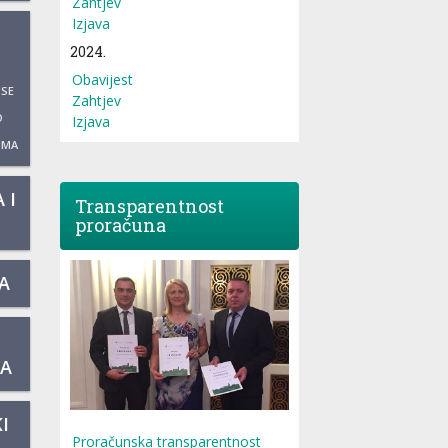
Zahtjev
Izjava
2024.
Obavijest
 SE
Zahtjev
O
Izjava
UMA
 I
Transparentnost
proračuna
A
KA
I
Proračunska transparentnost