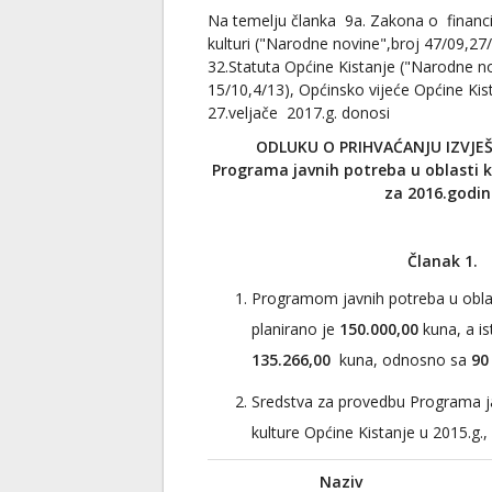
Na temelju članka 9a. Zakona o financi
kulturi ("Narodne novine",broj 47/09,27/
32.Statuta Općine Kistanje ("Narodne no
15/10,4/13), Općinsko vijeće Općine Kist
27.veljače 2017.g. donosi
ODLUKU O PRIHVAĆANJU IZVJEŠ
Programa javnih potreba u oblasti k
za 2016.godi
Članak 1.
Programom javnih potreba u oblas
planirano je
150.000,00
kuna, a is
135.266,00
kuna, odnosno sa
90
Sredstva za provedbu Programa ja
kulture Općine Kistanje u 2015.g., 
Naziv