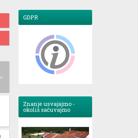
GDPR
NE
Znanje usvajajmo -
okoliš sačuvajmo
M