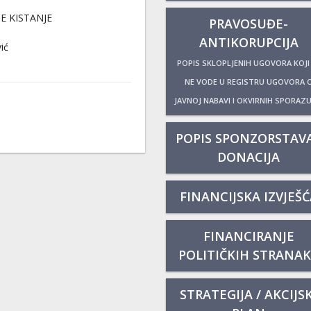
E KISTANJE
PRAVOSUĐE-
ANTIKORUPCIJA
ić
POPIS SKLOPLJENIH UGOVORA KOJI
NE VODE U REGISTRU UGOVORA 
JAVNOJ NABAVI I OKVIRNIH SPORAZ
POPIS SPONZORSTAVA
DONACIJA
FINANCIJSKA IZVJEŠĆ
FINANCIRANJE
POLITIČKIH STRANA
STRATEGIJA / AKCIJSK