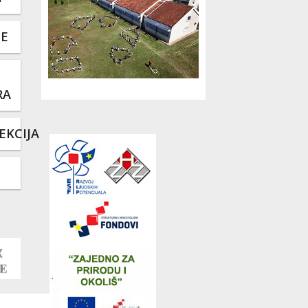
TE
RA
EKCIJA