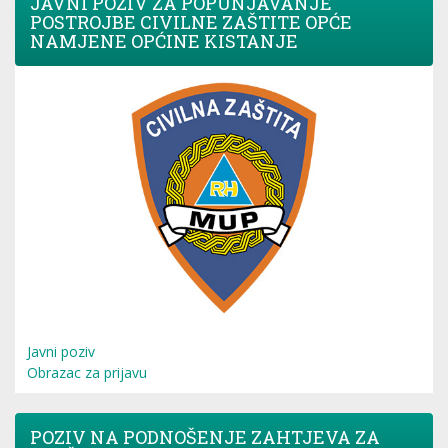
JAVNI POZIV ZA POPUNJAVANJE
POSTROJBE CIVILNE ZAŠTITE OPĆE
NAMJENE OPĆINE KISTANJE
Javni poziv
Obrazac za prijavu
POZIV NA PODNOŠENJE ZAHTJEVA ZA