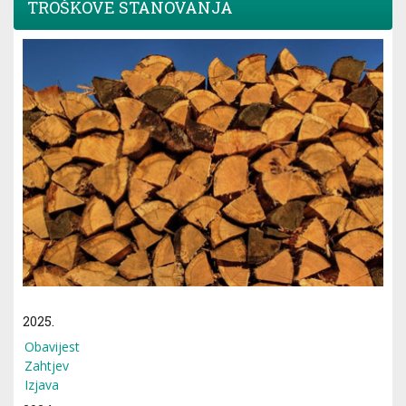
TROŠKOVE STANOVANJA
2025.
Obavijest
Zahtjev
Izjava