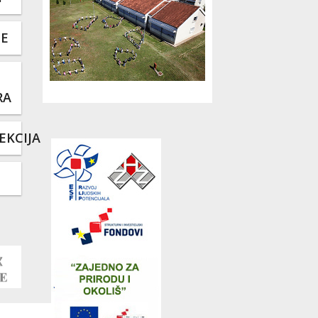
TE
RA
EKCIJA