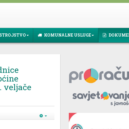
STROJSTVO
KOMUNALNE USLUGE
DOKUME
dnice
pćine
. veljače