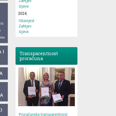
Zahtjev
Izjava
2024.
Obavijest
 SE
Zahtjev
O
Izjava
UMA
 I
Transparentnost
proračuna
A
KA
I
Proračunska transparentnost