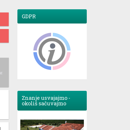
GDPR
NE
Znanje usvajajmo -
okoliš sačuvajmo
M