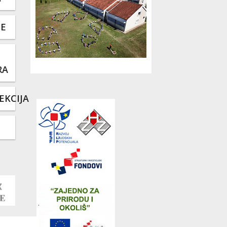
TE
RA
EKCIJA