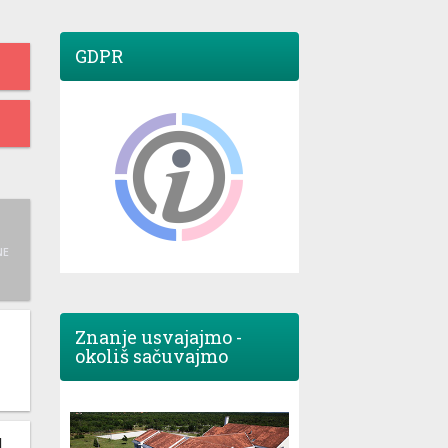
GDPR
NE
Znanje usvajajmo -
okoliš sačuvajmo
M