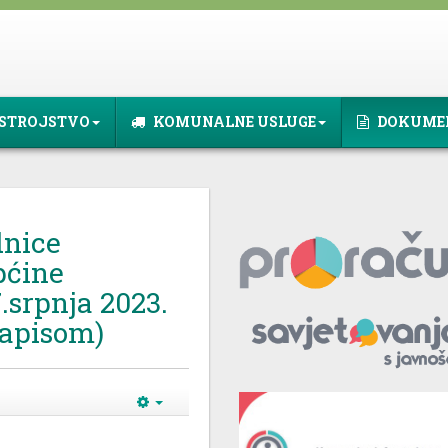
STROJSTVO
KOMUNALNE USLUGE
DOKUME
dnice
pćine
.srpnja 2023.
zapisom)