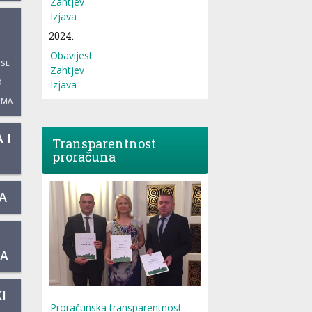
Zahtjev
Izjava
2024.
Obavijest
 SE
Zahtjev
O
Izjava
UMA
 I
Transparentnost
proračuna
A
KA
I
Proračunska transparentnost