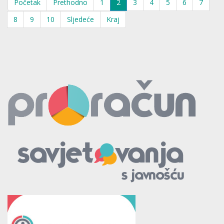
Početak
Prethodno
1
2
3
4
5
6
7
8
9
10
Sljedeće
Kraj