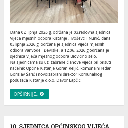
Dana 02. lipnja 2026.g. održana je 03.redovna sjednica
Vijeća mjesnih odbora Kistanje , Ivoševci i Nunić, dana
03.lipnja 2026.g. održana je sjednica Vijeća mjesnih
odbora Varivode i Đevrske, a 12.06. 2026.g.održana je
sjednica Vijeća mjesnog odbora Biovičino selo.
Na sjednicama su uz izabrane članove vijeća bili prisuti
načelnik Općine Kistanje Goran Reljić, komunalni redar
Borislav Šarić i novoizabrani direktor Komunalnog
poduzeća Kistanje d.o.o. Davor Lapčić.
OPŠIRNIJE...
10. SJEDNICA OPĆINSKOG VIJEĆA