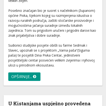
velikih zvijeri.
Posebno značajan bio je susret s načelnikom (županom)
općine Pivka, tijekom kojeg su razmijenjena iskustva o
razvoju ruralnih područja, zaštiti stočarske proizvodnje i
mogućnostima jačanja suradnje između lokalnih
zajednica. Tom su prigodom uručeni i prigodni darovi kao
znak prijateljstva i dobre suradnje.
Sudionici studijske posjete obišli su farme Sedmak i
Slavec, upoznali se s projektom „Varna paša“(Sigurna
paša) te posjetili Dina Pivka Centar, jedinstveni
posjetiteljski centar posvećen velikim zvijerima i njihovoj
ulozi u prirodnom ekosustavu.
OPŠIRNIJE...
U Kistanjama uspješno provedena