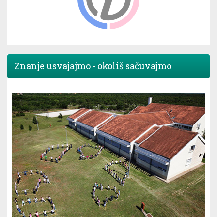
Znanje usvajajmo - okoliš sačuvajmo