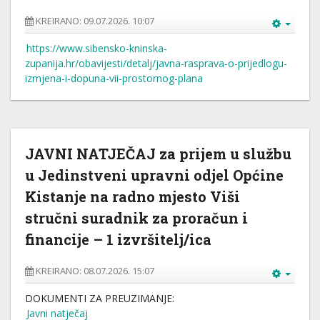
KREIRANO: 09.07.2026. 10:07
https://www.sibensko-kninska-
zupanija.hr/obavijesti/detalj/javna-rasprava-o-prijedlogu-
izmjena-i-dopuna-vii-prostornog-plana
JAVNI NATJEČAJ za prijem u službu
u Jedinstveni upravni odjel Općine
Kistanje na radno mjesto Viši
stručni suradnik za proračun i
financije – 1 izvršitelj/ica
KREIRANO: 08.07.2026. 15:07
DOKUMENTI ZA PREUZIMANJE:
Javni natječaj