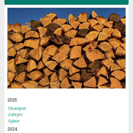
2025.
Obavijest
Zahtjev
Izjava
2024.