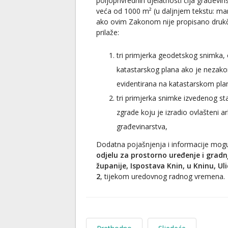
poljoprivrednih djelatnosti čija građevin
veća od 1000 m² (u daljnjem tekstu: ma
ako ovim Zakonom nije propisano drukči
prilaže:
tri primjerka geodetskog snimka,
katastarskog plana ako je nezako
evidentirana na katastarskom plan
tri primjerka snimke izvedenog s
zgrade koju je izradio ovlašteni arh
građevinarstva,
Dodatna pojašnjenja i informacije mogu
odjelu za prostorno uređenje i grad
županije, Ispostava Knin, u Kninu, U
2
, tijekom uredovnog radnog vremena.