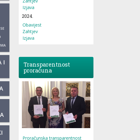
Zahtjev
Izjava
2024.
Obavijest
 SE
Zahtjev
O
Izjava
UMA
 I
Transparentnost
proračuna
A
KA
I
Proračunska transparentnost