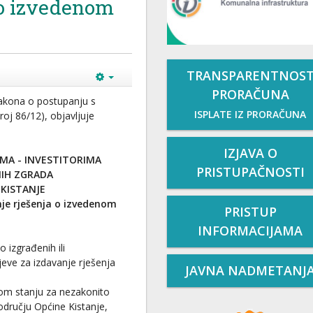
 o izvedenom
TRANSPARENTNOS
PRORAČUNA
Zakona o postupanju s
ISPLATE IZ PRORAČUNA
j 86/12), objavljuje
IZJAVA O
IMA - INVESTITORIMA
PRISTUPAČNOSTI
IH ZGRADA
KISTANJE
je rješenja o izvedenom
PRISTUP
INFORMACIJAMA
o izgrađenih ili
eve za izdavanje rješenja
JAVNA NADMETANJ
nom stanju za nezakonito
odručju Općine Kistanje,