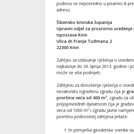
podnosi se neposredno u pisarnici ili 
adresu:
Šibensko-kninska županija
Upravni odjel za prostorno uređenje 
Ispostava Knin
Ulica dr.Franje Tuđmana 2
22300 Knin
Zahtjev za izdavanje rješenja o izvede
najkasnije do 30. lipnja 2013. godine i 
može se više podnijeti.
Zahtjevu za donošenje rješenja o izve
nezakonito izgrađenu zgradu čija je
gra
površina veća od 400 m²
, zgradu za ob
poljoprivrednih djelatnosti čija je građe
veća od 1000 m² i zgradu javne namjene
površinu podnositelj zahtjeva prilaže:
tri primjerka geodetske snimke i