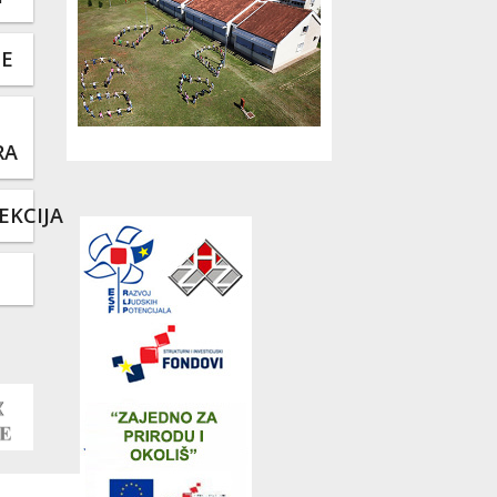
TE
RA
EKCIJA