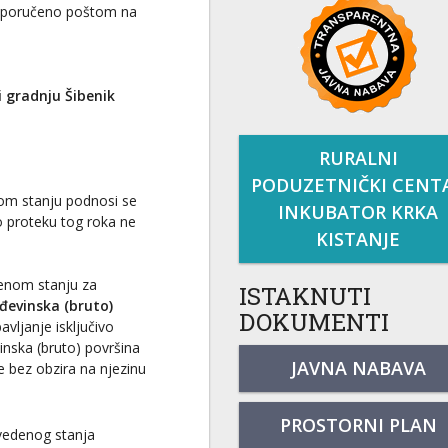
preporučeno poštom na
i gradnju Šibenik
RURALNI
PODUZETNIČKI CENT
nom stanju podnosi se
INKUBATOR KRKA
po proteku tog roka ne
KISTANJE
denom stanju za
ISTAKNUTI
đevinska (bruto)
DOKUMENTI
avljanje isključivo
vinska (bruto) površina
JAVNA NABAVA
 bez obzira na njezinu
PROSTORNI PLAN
zvedenog stanja