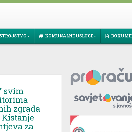
STROJSTVO
KOMUNALNE USLUGE
DOKUME
V svim
titorima
nih zgrada
 Kistanje
htjeva za