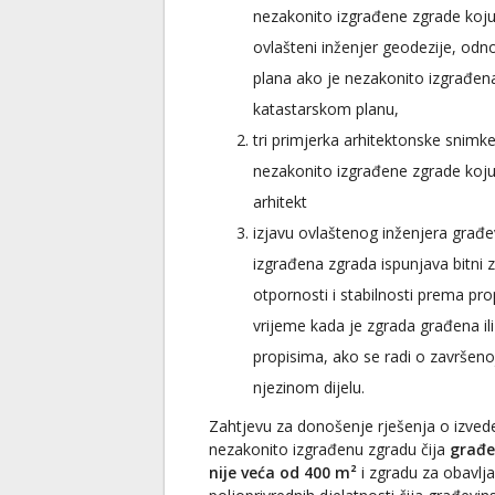
nezakonito izgrađene zgrade koju j
ovlašteni inženjer geodezije, odn
plana ako je nezakonito izgrađen
katastarskom planu,
tri primjerka arhitektonske snimk
nezakonito izgrađene zgrade koju 
arhitekt
izjavu ovlaštenog inženjera građ
izgrađena zgrada ispunjava bitni
otpornosti i stabilnosti prema prop
vrijeme kada je zgrada građena i
propisima, ako se radi o završen
njezinom dijelu.
Zahtjevu za donošenje rješenja o izve
nezakonito izgrađenu zgradu čija
građe
nije veća od 400 m²
i zgradu za obavlja