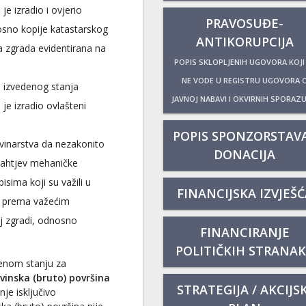
e izradio i ovjerio
PRAVOSUĐE-
osno kopije katastarskog
ANTIKORUPCIJA
a zgrada evidentirana na
POPIS SKLOPLJENIH UGOVORA KOJI
NE VODE U REGISTRU UGOVORA 
e izvedenog stanja
JAVNOJ NABAVI I OKVIRNIH SPORAZ
je izradio ovlašteni
POPIS SPONZORSTAVA
evinarstva da nezakonito
DONACIJA
 zahtjev mehaničke
isima koji su važili u
FINANCIJSKA IZVJEŠĆ
li prema važećim
oj zgradi, odnosno
FINANCIRANJE
POLITIČKIH STRANA
denom stanju za
vinska (bruto) površina
STRATEGIJA / AKCIJSK
nje isključivo