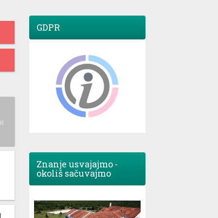
GDPR
NE
Znanje usvajajmo -
okoliš sačuvajmo
M