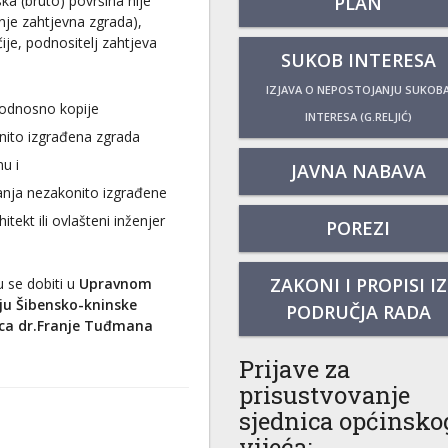
PLAN
ska (bruto) površina nije
nje zahtjevna zgrada),
je, podnositelj zahtjeva
SUKOB INTERESA
IZJAVA O NEPOSTOJANJU SUKOB
 odnosno kopije
INTERESA (G.RELJIĆ)
nito izgrađena zgrada
u i
JAVNA NABAVA
tanja nezakonito izgrađene
itekt ili ovlašteni inženjer
POREZI
ZAKONI I PROPISI IZ
 se dobiti u
Upravnom
nju Šibensko-kninske
PODRUČJA RADA
lica dr.Franje Tuđmana
Prijave za
prisustvovanje
sjednica općinsko
vijeća: