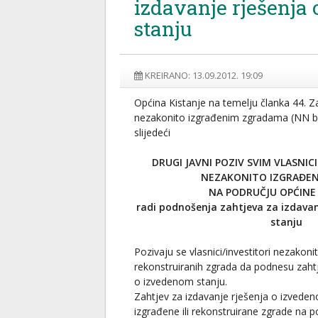
izdavanje rješenja
stanju
KREIRANO: 13.09.2012. 19:09
Općina Kistanje na temelju članka 44. 
nezakonito izgrađenim zgradama (NN bro
slijedeći
DRUGI JAVNI POZIV SVIM VLASNIC
NEZAKONITO IZGRAĐEN
NA PODRUČJU OPĆINE 
radi podnošenja zahtjeva za izdavan
stanju
Pozivaju se vlasnici/investitori nezakonit
rekonstruiranih zgrada da podnesu zahtj
o izvedenom stanju.
Zahtjev za izdavanje rješenja o izvede
izgrađene ili rekonstruirane zgrade na p