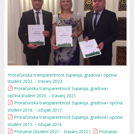
Proračunska transparentnost županija, gradova i općina:
studeni 2022. – travanj 2023.
Proračunska transparentnost županija, gradova i
općina:studeni 2020. – travanj 2021.
Proračunska transparentnost županija, gradova i općina:
studeni 2016. – ožujak 2017.
Proračunska transparentnost županija, gradova i općina:
studeni 2015. – ožujak 2016.
Priznanje (studeni 2021. - travanj 2022.)
Priznanje