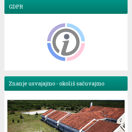
GDPR
Znanje usvajajmo - okoliš sačuvajmo