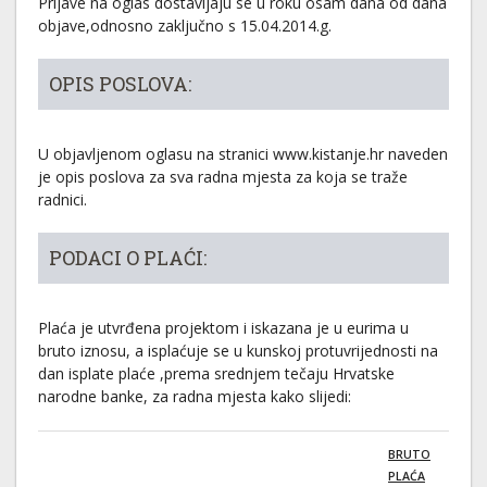
Prijave na oglas dostavljaju se u roku osam dana od dana
objave,odnosno zaključno s 15.04.2014.g.
OPIS POSLOVA:
U objavljenom oglasu na stranici www.kistanje.hr naveden
je opis poslova za sva radna mjesta za koja se traže
radnici.
PODACI O PLAĆI:
Plaća je utvrđena projektom i iskazana je u eurima u
bruto iznosu, a isplaćuje se u kunskoj protuvrijednosti na
dan isplate plaće ,prema srednjem tečaju Hrvatske
narodne banke, za radna mjesta kako slijedi:
BRUTO
PLAĆA