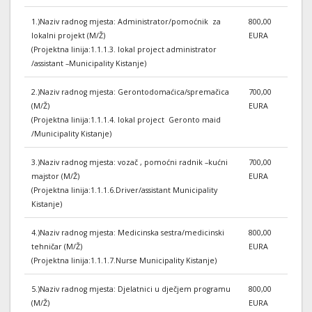
1.)Naziv radnog mjesta: Administrator/pomoćnik za
800,00
lokalni projekt (M/Ž)
EURA
(Projektna linija:1.1.1.3. lokal project administrator
/assistant –Municipality Kistanje)
2.)Naziv radnog mjesta: Gerontodomaćica/spremačica
700,00
(M/Ž)
EURA
(Projektna linija:1.1.1.4. lokal project Geronto maid
/Municipality Kistanje)
3.)Naziv radnog mjesta: vozač , pomoćni radnik –kućni
700,00
majstor (M/Ž)
EURA
(Projektna linija:1.1.1.6.Driver/assistant Municipality
Kistanje)
4.)Naziv radnog mjesta: Medicinska sestra/medicinski
800,00
tehničar (M/Ž)
EURA
(Projektna linija:1.1.1.7.Nurse Municipality Kistanje)
5.)Naziv radnog mjesta: Djelatnici u dječjem programu
800,00
(M/Ž)
EURA