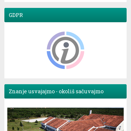
GDPR
Znanje usvajajmo - okoliš sačuvajmo