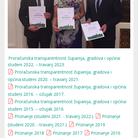
Proračunska transparentnost županija, gradova i općina:
studeni 2022. – travanj 2023.
Proračunska transparentnost županija, gradova i
općina:studeni 2020. – travanj 2021.
Proračunska transparentnost županija, gradova i općina:
studeni 2016. – ožujak 2017.
Proračunska transparentnost županija, gradova i općina:
studeni 2015. – ožujak 2016.
Priznanje (studeni 2021. - travanj 2022.)
Priznanje
(studeni 2020. - travanj 2021.)
Priznanje 2019
Priznanje 2018
Priznanje 2017
Priznanje 2016