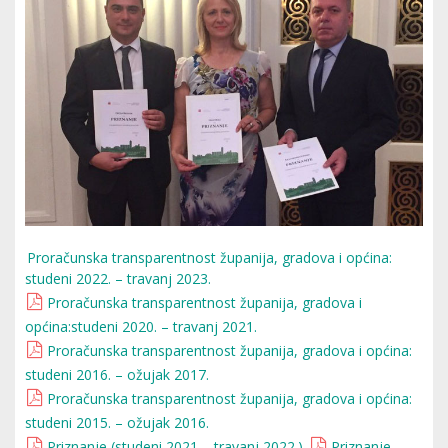
Proračunska transparentnost županija, gradova i općina:
studeni 2022. – travanj 2023.
Proračunska transparentnost županija, gradova i
općina:studeni 2020. – travanj 2021.
Proračunska transparentnost županija, gradova i općina:
studeni 2016. – ožujak 2017.
Proračunska transparentnost županija, gradova i općina:
studeni 2015. – ožujak 2016.
Priznanje (studeni 2021. - travanj 2022.)
Priznanje