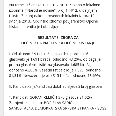
Na temelju članaka 101. i 102. st. 1. Zakona o lokalnim
izborima ("Narodne novine", broj 144/12, u daljnjem
tekstu: Zakon) nakon provedenih lokalnih izbora 19.
svibnja 2013., Općinsko izborno povjerenstvo Općine
Kistanje utvrdilo je i objavljuje
REZULTATE IZBORA ZA
OPĆINSKOG NAČELNIKA OPĆINE KISTANJE
I. Od ukupno 3.914 birača upisanih u popis birača,
glasovalo je 1.691 birača, odnosno 43,20%, od čega je
prema glasačkim listićima glasovalo 1.685 birača,
odnosno 43,05%. Važećih listića bilo je 1.370, odnosno
81,31%. Nevažećih je bilo 315 listića, odnosno 18,69%.
II. Kandidatkinje/kandidati dobili su sljedeći broj glasova:
1. Kandidat: GORAN RELJIĆ 1.370 glasova 81,02%
Zamjenik kandidata: BORISLAV ŠARIĆ
SAMOSTALNA DEMOKRATSKA SRPSKA STRANKA - SDSS