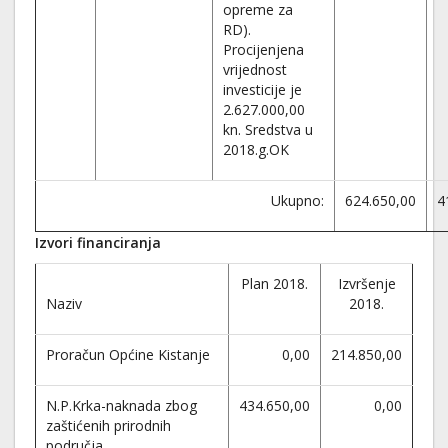
opreme za
RD).
Procijenjena
vrijednost
investicije je
2.627.000,00
kn. Sredstva u
2018.g.OK
Ukupno:
624.650,00
4
Izvori financiranja
Plan 2018.
Izvršenje
Naziv
2018.
Proračun Općine Kistanje
0,00
214.850,00
N.P.Krka-naknada zbog
434.650,00
0,00
zaštićenih prirodnih
područja