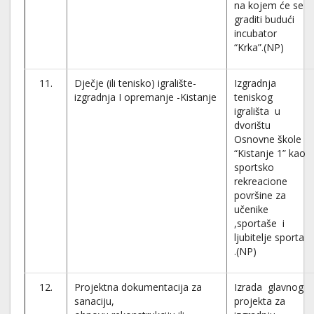
na kojem će se
graditi budući
incubator
“Krka”.(NP)
11.
Dječje (ili tenisko) igralište-
Izgradnja
izgradnja I opremanje -Kistanje
teniskog
igrališta u
dvorištu
Osnovne škole
“Kistanje 1” kao
sportsko
rekreacione
površine za
učenike
,sportaše i
ljubitelje sporta
.(NP)
12.
Projektna dokumentacija za
Izrada glavnog
sanaciju,
projekta za