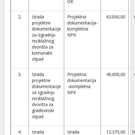
OK
2.
Izrada
Projektna
63.000,00
projektne
dokumentacija-
dokumentacije
kompletna
za izgradnju
NPK
reciklažnog
dvorišta za
komunalni
otpad
3.
Izrada
Projektna
40.000,00
projektne
dokumentacija
dokumentacije
–kompletna
za zgradnju
NPK
reciklažnog
dvorišta za
građevinski
otpad.
4.
Izrada
Izrada
12.375,00
1