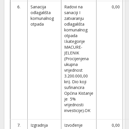
6.
Sanacija
Radovi na
0,00
odlagališta
sanaciji I
komunalnog
zatvaranju
otpada
odlagališta
komunalnog
otpada
I.kategorije
MACURE-
JELENIK
(Procijenjena
ukupna
vrijednost
3.200.000,00
kn). Dio koji
sufinancira
Općina Kistanje
je 5%
vrijednosti
investicije).OK
7.
Izgradnja
Izvođenje
0,00