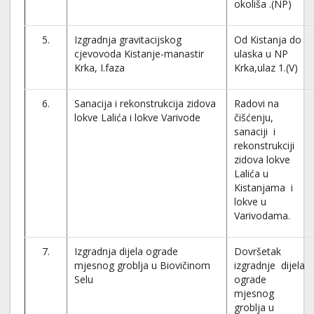
okoliša .(NP)
5.
Izgradnja gravitacijskog
Od Kistanja do
cjevovoda Kistanje-manastir
ulaska u NP
Krka, I.faza
Krka,ulaz 1.(V)
6.
Sanacija i rekonstrukcija zidova
Radovi na
lokve Lalića i lokve Varivode
čišćenju,
sanaciji i
rekonstrukciji
zidova lokve
Lalića u
Kistanjama i
lokve u
Varivodama.
7.
Izgradnja dijela ograde
Dovršetak
mjesnog groblja u Biovičinom
izgradnje dijela
Selu
ograde
mjesnog
groblja u