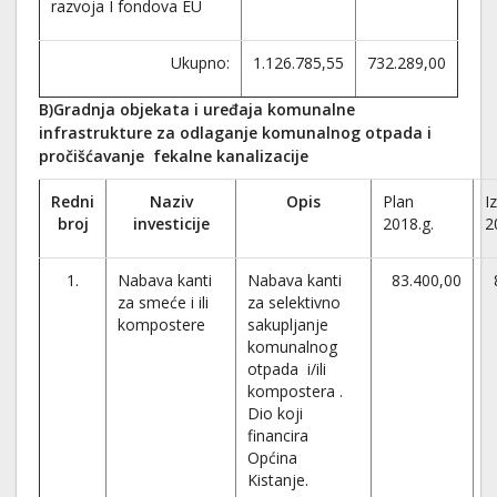
razvoja I fondova EU
Ukupno:
1.126.785,55
732.289,00
B)Gradnja objekata i uređaja komunalne
infrastrukture za odlaganje komunalnog otpada i
pročišćavanje fekalne kanalizacije
Redni
Naziv
Opis
Plan
I
broj
investicije
2018.g.
2
1.
Nabava kanti
Nabava kanti
83.400,00
za smeće i ili
za selektivno
kompostere
sakupljanje
komunalnog
otpada i/ili
kompostera .
Dio koji
financira
Općina
Kistanje.