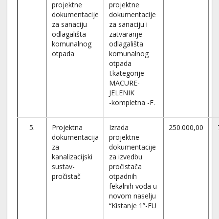
projektne
projektne
dokumentacije
dokumentacije
za sanaciju
za sanaciju i
odlagališta
zatvaranje
komunalnog
odlagališta
otpada
komunalnog
otpada
I.kategorije
MACURE-
JELENIK
-kompletna -F.
5.
Projektna
Izrada
250.000,00
dokumentacija
projektne
za
dokumentacije
kanalizacijski
za izvedbu
sustav-
pročistača
pročistač
otpadnih
fekalnih voda u
novom naselju
“Kistanje 1”-EU