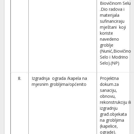
Biovičinom Selu
.Dio radova i
materijala
sufinanciraju
mještani koji
koriste
navedeno
groblje
(Nunić,Biovičino
Selo i Modrino
Selo).(NP)
8.
Izgradnja ograda /kapela na
Projektna
mjesnim grobljima/općenito
dokum.za
sanaciju,
obnovu,
rekonstrukciju ili
izgradnju
građ.objekata
na grobljima
(kapelice,
ograde).