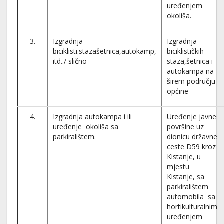
uređenjem
okoliša.
3.
Izgradnja
Izgradnja
biciklisti.stazašetnica,autokamp,
biciklističkih
itd../ slično
staza,šetnica i
autokampa na
širem području
općine
4.
Izgradnja autokampa i ili
Uređenje javne
uređenje okoliša sa
površine uz
parkiralištem.
dionicu državne
ceste D59 kroz
Kistanje, u
mjestu
Kistanje, sa
parkiralištem
automobila sa
hortikulturalnim
uređenjem