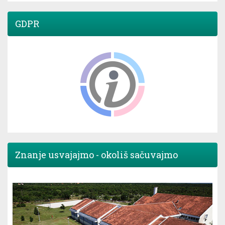
GDPR
Znanje usvajajmo - okoliš sačuvajmo