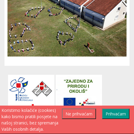
Koristimo kolačiće (cookies)
Ne prihvaćam
Prihvaćam
kako bismo pratili posjete na
našoj stranici, bez spremanja
Vaših osobnih detalja.