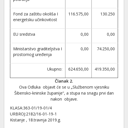
Fond za zaštitu okoliša I
116.575,00
130.250
energetsku učinkovitost
EU sredstva
0,00
0,00
Ministarstvo graditeljstva I
0,00
74.250,00
prostornog uređenja
Ukupno:
624.650,00
419.350,00
Članak 2.
Ova Odluka objavit će se u „Službenom vjesniku
Šibensko-kninske županije“, a stupa na snagu prvi dan
nakon objave.
KLASA:363-01/19-01/4
URBROJ:2182/16-01-19-1
Kistanje , 18.travnja 2019.g.