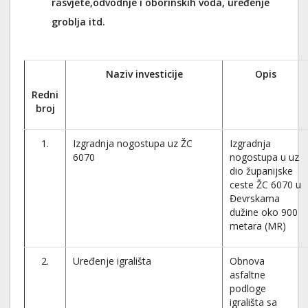
rasvjete,odvodnje i oborinskih voda, uređenje
groblja itd.
Naziv investicije
Opis
Redni
broj
1.
Izgradnja nogostupa uz ŽC
Izgradnja
6070
nogostupa u uz
dio županijske
ceste ŽC 6070 u
Đevrskama
dužine oko 900
metara (MR)
2.
Uređenje igrališta
Obnova
asfaltne
podloge
igrališta sa