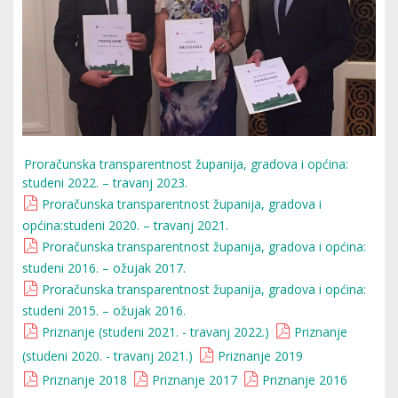
Proračunska transparentnost županija, gradova i općina:
studeni 2022. – travanj 2023.
Proračunska transparentnost županija, gradova i
općina:studeni 2020. – travanj 2021.
Proračunska transparentnost županija, gradova i općina:
studeni 2016. – ožujak 2017.
Proračunska transparentnost županija, gradova i općina:
studeni 2015. – ožujak 2016.
Priznanje (studeni 2021. - travanj 2022.)
Priznanje
(studeni 2020. - travanj 2021.)
Priznanje 2019
Priznanje 2018
Priznanje 2017
Priznanje 2016