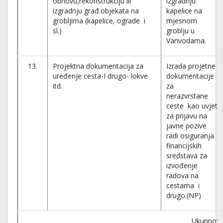
obnovu,rekonstrukciju ili
izgradnju
izgradnju građ.objekata na
kapelice na
grobljima (kapelice, ograde i
mjesnom
sl.)
groblju u
Varivodama.
13.
Projektna dokumentacija za
Izrada projetne
uređenje cesta-I drugo- lokve
dokumentacije
itd.
za
nerazvrstane
ceste kao uvjet
za prijavu na
javne pozive
radi osiguranja
financijskih
sredstava za
izvođenje
radova na
cestama i
drugo.(NP)
Ukupno: