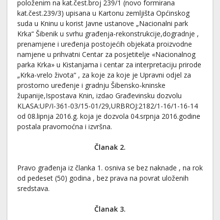
položenim na kat.čest.broj 239/1 (novo formirana
kat.čest.239/3) upisana u Kartonu zemljišta Općinskog
suda u Kninu u korist Javne ustanove „Nacionalni park
Krka“ Šibenik u svrhu građenja-rekonstrukcije,dogradnje ,
prenamjene i uređenja postojećih objekata proizvodne
namjene u prihvatni Centar za posjetitelje «Nacionalnog
parka Krka» u Kistanjama i centar za interpretaciju prirode
„Krka-vrelo života“ , za koje za koje je Upravni odjel za
prostorno uređenje i gradnju Šibensko-kninske
županije,Ispostava Knin, izdao Građevinsku dozvolu
KLASA:UP/I-361-03/15-01/29,URBROJ:2182/1-16/1-16-14
od 08.lipnja 2016.g. koja je dozvola 04.srpnja 2016.godine
postala pravomoćna i izvršna.
Članak 2.
Pravo građenja iz članka 1. osniva se bez naknade , na rok
od pedeset (50) godina , bez prava na povrat uloženih
sredstava.
Članak 3.