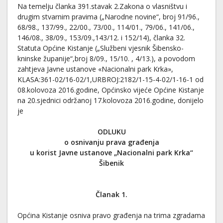
Na temelju članka 391.stavak 2.Zakona o vlasništvu i
drugim stvarnim pravima („Narodne novine“, broj 91/96.,
68/98., 137/99., 22/00., 73/00., 114/01., 79/06., 141/06.,
146/08., 38/09., 153/09.,143/12. i 152/14), članka 32.
Statuta Općine Kistanje („Službeni vjesnik Šibensko-
kninske županije“,broj 8/09., 15/10. , 4/13.), a povodom
zahtjeva Javne ustanove «Nacionalni park Krka»,
KLASA:361-02/16-02/1,URBROJ:2182/1-15-4-02/1-16-1 od
08.kolovoza 2016.godine, Općinsko vijeće Općine Kistanje
na 20.sjednici održanoj 17.kolovoza 2016.godine, donijelo
je
ODLUKU
o osnivanju prava građenja
u korist Javne ustanove „Nacionalni park Krka“
Šibenik
Članak 1.
Općina Kistanje osniva pravo građenja na trima zgradama