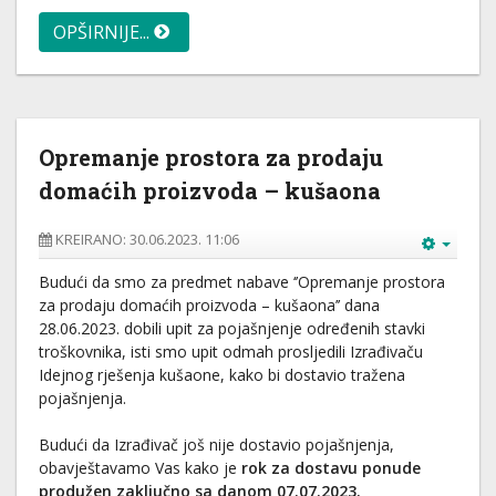
OPŠIRNIJE...
Opremanje prostora za prodaju
domaćih proizvoda – kušaona
KREIRANO: 30.06.2023. 11:06
Budući da smo za predmet nabave ‘’Opremanje prostora
za prodaju domaćih proizvoda – kušaona’’ dana
28.06.2023. dobili upit za pojašnjenje određenih stavki
troškovnika, isti smo upit odmah prosljedili Izrađivaču
Idejnog rješenja kušaone, kako bi dostavio tražena
pojašnjenja.
Budući da Izrađivač još nije dostavio pojašnjenja,
obavještavamo Vas kako je
rok za dostavu ponude
produžen zaključno sa danom 07.07.2023.