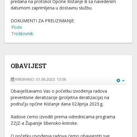
predana na protokol Općine Kistanje ili sa navedenim
datumom zaprimljena u dostavnu službu.
DOKUMENTI ZA PREUZIMANJE:
Poziv
Troškovnik
OBAVIJEST
KREIRANO: 01.06.2023. 13:06
Obavještavamo Vas o početku izvođenja radova
preventivne deratizacije (proljetna deratizacija) na
području općine Kistanje dana 02.lipnja 2023.g.
Radove ćemo izvoditi prema odrednicama programa
ZZJZ-a Županije šibensko-kninske.
O početku izvođenja radova ćemo obavijestiti sve