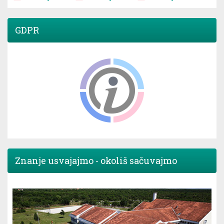
GDPR
Znanje usvajajmo - okoliš sačuvajmo