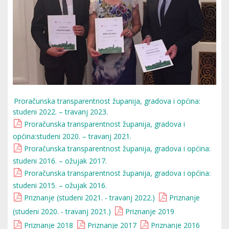
Proračunska transparentnost županija, gradova i općina:
studeni 2022. – travanj 2023.
Proračunska transparentnost županija, gradova i
općina:studeni 2020. – travanj 2021.
Proračunska transparentnost županija, gradova i općina:
studeni 2016. – ožujak 2017.
Proračunska transparentnost županija, gradova i općina:
studeni 2015. – ožujak 2016.
Priznanje (studeni 2021. - travanj 2022.)
Priznanje
(studeni 2020. - travanj 2021.)
Priznanje 2019
Priznanje 2018
Priznanje 2017
Priznanje 2016