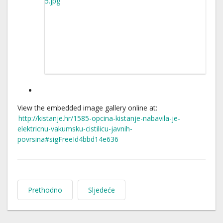
View the embedded image gallery online at:
http://kistanje.hr/1585-opcina-kistanje-nabavila-je-
elektricnu-vakumsku-cistilicu-javnih-
povrsina#sigFreeId4bbd14e636
Prethodno
Sljedeće