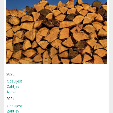
2025.
Obavijest
Zahtjev
Izjava
2024.
Obavijest
Zahtjev