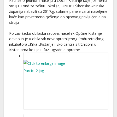
Radi se o jedinom naselju u Općini Kistanje koje još nema
struju. Fond za zaštitu okoliša, UNDP i Šibensko-kninska
županija nabavili su 2017.g. solarne panele za tri naseljene
kuće kao privremeno rješenje do njihovog priključenja na
struju.
Po završetku obilaska radova, načelnik Općine Kistanje
odveo ih je u obilazak novoopremljenog Poduzetničkog
inkubatora „Krka „Kistanje i Eko centra s tržnicom u
Kistanjama koji je u fazi ugradnje opreme.