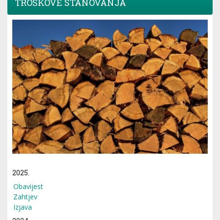
TROŠKOVE STANOVANJA
2025.
Obavijest
Zahtjev
Izjava