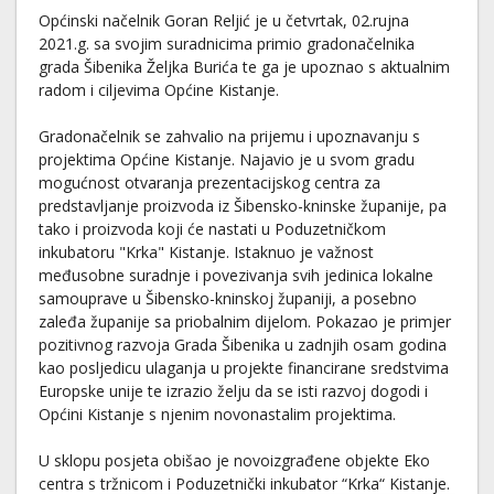
Općinski načelnik Goran Reljić je u četvrtak, 02.rujna
2021.g. sa svojim suradnicima primio gradonačelnika
grada Šibenika Željka Burića te ga je upoznao s aktualnim
radom i ciljevima Općine Kistanje.
Gradonačelnik se zahvalio na prijemu i upoznavanju s
projektima Općine Kistanje. Najavio je u svom gradu
mogućnost otvaranja prezentacijskog centra za
predstavljanje proizvoda iz Šibensko-kninske županije, pa
tako i proizvoda koji će nastati u Poduzetničkom
inkubatoru "Krka" Kistanje. Istaknuo je važnost
međusobne suradnje i povezivanja svih jedinica lokalne
samouprave u Šibensko-kninskoj županiji, a posebno
zaleđa županije sa priobalnim dijelom. Pokazao je primjer
pozitivnog razvoja Grada Šibenika u zadnjih osam godina
kao posljedicu ulaganja u projekte financirane sredstvima
Europske unije te izrazio želju da se isti razvoj dogodi i
Općini Kistanje s njenim novonastalim projektima.
U sklopu posjeta obišao je novoizgrađene objekte Eko
centra s tržnicom i Poduzetnički inkubator “Krka“ Kistanje.