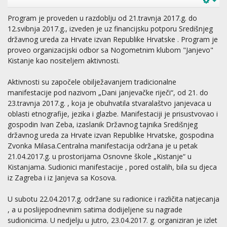
Program je proveden u razdoblju od 21.travnja 2017.g. do
12.svibnja 2017.g., izveden je uz financijsku potporu Središnjeg
državnog ureda za Hrvate izvan Republike Hrvatske . Program je
proveo organizacijski odbor sa Nogometnim klubom "Janjevo"
Kistanje kao nositeljem aktivnosti.
Aktivnosti su započele obilježavanjem tradicionalne
manifestacije pod nazivom „Dani janjevačke riječi“, od 21. do
23.travnja 2017.g. , koja je obuhvatila stvaralaštvo janjevaca u
oblasti etnografije, jezika i glazbe. Manifestaciji je prisustvovao i
gospodin Ivan Zeba, izaslanik Državnog tajnika Središnjeg
državnog ureda za Hrvate izvan Republike Hrvatske, gospodina
Zvonka Milasa.Centralna manifestacija održana je u petak
21.04.2017.g. u prostorijama Osnovne škole „Kistanje“ u
Kistanjama. Sudionici manifestacije , pored ostalih, bila su djeca
iz Zagreba i iz Janjeva sa Kosova.
U subotu 22.04.2017.g. održane su radionice i različita natjecanja
, a u poslijepodnevnim satima dodijeljene su nagrade
sudionicima. U nedjelju u jutro, 23.04.2017. g. organiziran je izlet