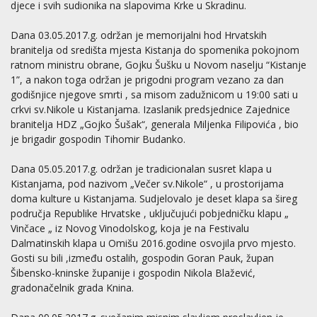
djece i svih sudionika na slapovima Krke u Skradinu.
Dana 03.05.2017.g. održan je memorijalni hod Hrvatskih
branitelja od središta mjesta Kistanja do spomenika pokojnom
ratnom ministru obrane, Gojku Šušku u Novom naselju “Kistanje
1”, a nakon toga održan je prigodni program vezano za dan
godišnjice njegove smrti , sa misom zadužnicom u 19:00 sati u
crkvi sv.Nikole u Kistanjama. Izaslanik predsjednice Zajednice
branitelja HDZ „Gojko Šušak“, generala Miljenka Filipovića , bio
je brigadir gospodin Tihomir Budanko.
Dana 05.05.2017.g. održan je tradicionalan susret klapa u
Kistanjama, pod nazivom „Večer sv.Nikole“ , u prostorijama
doma kulture u Kistanjama. Sudjelovalo je deset klapa sa šireg
područja Republike Hrvatske , uključujući pobjedničku klapu „
Vinčace „ iz Novog Vinodolskog, koja je na Festivalu
Dalmatinskih klapa u Omišu 2016.godine osvojila prvo mjesto.
Gosti su bili ,između ostalih, gospodin Goran Pauk, župan
Šibensko-kninske županije i gospodin Nikola Blažević,
gradonačelnik grada Knina.