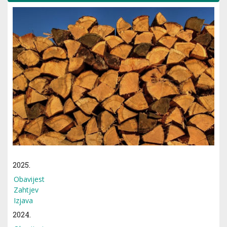
2025.
Obavijest
Zahtjev
Izjava
2024.