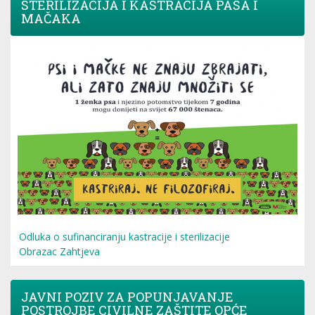
STERILIZACIJA I KASTRACIJA PASA I
MAČAKA
Odluka o sufinanciranju kastracije i sterilizacije
Obrazac Zahtjeva
JAVNI POZIV ZA POPUNJAVANJE
POSTROJBE CIVILNE ZAŠTITE OPĆE