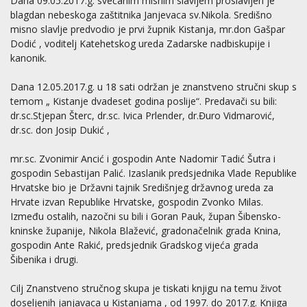
Dana 09.05.2017.g. svečanim misnim slavljem proslavljen je
blagdan nebeskoga zaštitnika Janjevaca sv.Nikola. Središno
misno slavlje predvodio je prvi župnik Kistanja, mr.don Gašpar
Dodić , voditelj Katehetskog ureda Zadarske nadbiskupije i
kanonik.
Dana 12.05.2017.g. u 18 sati održan je znanstveno stručni skup s
temom „ Kistanje dvadeset godina poslije“. Predavači su bili:
dr.sc.Stjepan Šterc, dr.sc. Ivica Prlender, dr.Đuro Vidmarović,
dr.sc. don Josip Dukić ,
mr.sc. Zvonimir Ancić i gospodin Ante Nadomir Tadić Šutra i
gospodin Sebastijan Palić. Izaslanik predsjednika Vlade Republike
Hrvatske bio je Državni tajnik Središnjeg državnog ureda za
Hrvate izvan Republike Hrvatske, gospodin Zvonko Milas.
Između ostalih, nazočni su bili i Goran Pauk, župan Šibensko-
kninske županije, Nikola Blažević, gradonačelnik grada Knina,
gospodin Ante Rakić, predsjednik Gradskog vijeća grada
Šibenika i drugi.
Cilj Znanstveno stručnog skupa je tiskati knjigu na temu život
doseljenih janjavaca u Kistanjama , od 1997. do 2017.g. Knjiga