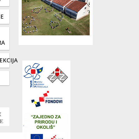
TE
RA
EKCIJA