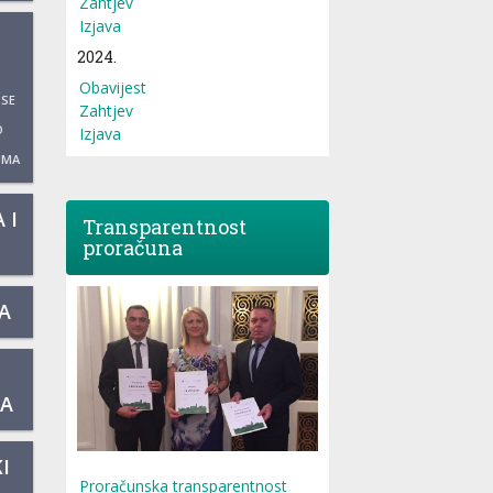
Zahtjev
Izjava
2024.
Obavijest
 SE
Zahtjev
O
Izjava
UMA
 I
Transparentnost
proračuna
A
KA
I
Proračunska transparentnost