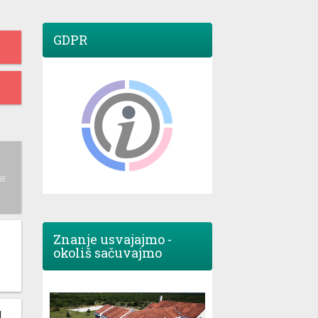
GDPR
NE
Znanje usvajajmo -
okoliš sačuvajmo
M